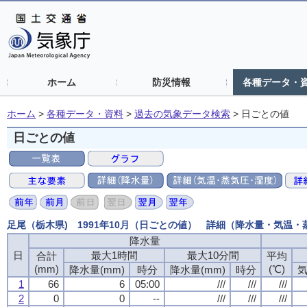
ホーム
防災情報
各種データ・
ホーム
>
各種データ・資料
>
過去の気象データ検索
>
日ごとの値
日ごとの値
足尾（栃木県) 1991年10月（日ごとの値） 詳細（降水量・気温
降水量
日
最大1時間
最大10分間
合計
平均
(mm)
(℃)
降水量(mm)
時分
降水量(mm)
時分
気
1
66
6
05:00
///
///
///
2
0
0
--
///
///
///