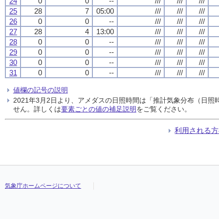
24
0
0
--
///
///
///
25
28
7
05:00
///
///
///
26
0
0
--
///
///
///
27
28
4
13:00
///
///
///
28
0
0
--
///
///
///
29
0
0
--
///
///
///
30
0
0
--
///
///
///
31
0
0
--
///
///
///
値欄の記号の説明
2021年3月2日より、アメダスの日照時間は「推計気象分布（日
せん。詳しくは
要素ごとの値の補足説明
をご覧ください。
利用される方
気象庁ホームページについて