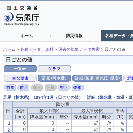
ホーム
防災情報
各種データ・
ホーム
>
各種データ・資料
>
過去の気象データ検索
>
日ごとの値
日ごとの値
足尾（栃木県) 1994年1月（日ごとの値） 詳細（降水量・気温・
降水量
日
最大1時間
最大10分間
合計
平均
(mm)
(℃)
降水量(mm)
時分
降水量(mm)
時分
気
1
0
0
--
///
///
///
2
0
0
--
///
///
///