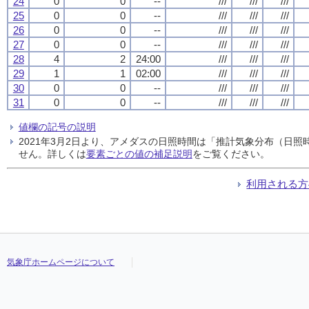
24
0
0
--
///
///
///
25
0
0
--
///
///
///
26
0
0
--
///
///
///
27
0
0
--
///
///
///
28
4
2
24:00
///
///
///
29
1
1
02:00
///
///
///
30
0
0
--
///
///
///
31
0
0
--
///
///
///
値欄の記号の説明
2021年3月2日より、アメダスの日照時間は「推計気象分布（日
せん。詳しくは
要素ごとの値の補足説明
をご覧ください。
利用される方
気象庁ホームページについて