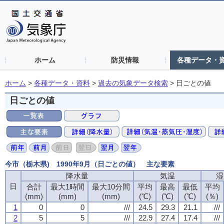
ホーム
防災情報
各種データ・
ホーム
>
各種データ・資料
>
過去の気象データ検索
>
日ごとの値
日ごとの値
今市（栃木県) 1990年9月（日ごとの値） 主な要素
降水量
降水量
降水量
降水量
気温
気温
気温
気温
湿
湿
湿
湿
日
日
日
日
合計
合計
合計
合計
最大1時間
最大1時間
最大1時間
最大1時間
最大10分間
最大10分間
最大10分間
最大10分間
平均
平均
平均
平均
最高
最高
最高
最高
最低
最低
最低
最低
平均
平均
平均
平均
(mm)
(mm)
(mm)
(mm)
(mm)
(mm)
(mm)
(mm)
(mm)
(mm)
(mm)
(mm)
(℃)
(℃)
(℃)
(℃)
(℃)
(℃)
(℃)
(℃)
(℃)
(℃)
(℃)
(℃)
(％)
(％)
(％)
(％)
1
1
1
1
0
0
0
0
0
0
0
0
///
///
///
///
24.5
24.5
24.5
24.5
29.3
29.3
29.3
29.3
21.1
21.1
21.1
21.1
///
///
///
///
2
2
2
2
5
5
5
5
5
5
5
5
///
///
///
///
22.9
22.9
22.9
22.9
27.4
27.4
27.4
27.4
17.4
17.4
17.4
17.4
///
///
///
///