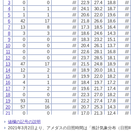
3
3
3
3
0
0
0
0
0
0
0
0
///
///
///
///
22.9
22.9
22.9
22.9
27.4
27.4
27.4
27.4
18.8
18.8
18.8
18.8
///
///
///
///
4
4
4
4
1
1
1
1
1
1
1
1
///
///
///
///
24.1
24.1
24.1
24.1
30.2
30.2
30.2
30.2
18.7
18.7
18.7
18.7
///
///
///
///
5
5
5
5
1
1
1
1
1
1
1
1
///
///
///
///
20.6
20.6
20.6
20.6
22.0
22.0
22.0
22.0
19.6
19.6
19.6
19.6
///
///
///
///
6
6
6
6
42
42
42
42
17
17
17
17
///
///
///
///
21.8
21.8
21.8
21.8
26.6
26.6
26.6
26.6
18.6
18.6
18.6
18.6
///
///
///
///
7
7
7
7
13
13
13
13
8
8
8
8
///
///
///
///
17.3
17.3
17.3
17.3
18.5
18.5
18.5
18.5
16.4
16.4
16.4
16.4
///
///
///
///
8
8
8
8
3
3
3
3
3
3
3
3
///
///
///
///
18.6
18.6
18.6
18.6
24.6
24.6
24.6
24.6
14.3
14.3
14.3
14.3
///
///
///
///
9
9
9
9
0
0
0
0
0
0
0
0
///
///
///
///
18.3
18.3
18.3
18.3
23.2
23.2
23.2
23.2
15.1
15.1
15.1
15.1
///
///
///
///
10
10
10
10
0
0
0
0
0
0
0
0
///
///
///
///
20.4
20.4
20.4
20.4
26.1
26.1
26.1
26.1
13.7
13.7
13.7
13.7
///
///
///
///
11
11
11
11
0
0
0
0
0
0
0
0
///
///
///
///
22.6
22.6
22.6
22.6
28.1
28.1
28.1
28.1
16.8
16.8
16.8
16.8
///
///
///
///
12
12
12
12
0
0
0
0
0
0
0
0
///
///
///
///
23.7
23.7
23.7
23.7
28.5
28.5
28.5
28.5
18.1
18.1
18.1
18.1
///
///
///
///
13
13
13
13
47
47
47
47
17
17
17
17
///
///
///
///
21.5
21.5
21.5
21.5
24.8
24.8
24.8
24.8
18.9
18.9
18.9
18.9
///
///
///
///
14
14
14
14
12
12
12
12
2
2
2
2
///
///
///
///
18.9
18.9
18.9
18.9
20.0
20.0
20.0
20.0
18.1
18.1
18.1
18.1
///
///
///
///
15
15
15
15
3
3
3
3
1
1
1
1
///
///
///
///
19.9
19.9
19.9
19.9
22.0
22.0
22.0
22.0
18.2
18.2
18.2
18.2
///
///
///
///
16
16
16
16
4
4
4
4
1
1
1
1
///
///
///
///
18.4
18.4
18.4
18.4
19.7
19.7
19.7
19.7
17.2
17.2
17.2
17.2
///
///
///
///
17
17
17
17
7
7
7
7
2
2
2
2
///
///
///
///
19.6
19.6
19.6
19.6
21.7
21.7
21.7
21.7
17.4
17.4
17.4
17.4
///
///
///
///
18
18
18
18
0
0
0
0
0
0
0
0
///
///
///
///
22.3
22.3
22.3
22.3
27.0
27.0
27.0
27.0
18.2
18.2
18.2
18.2
///
///
///
///
19
19
19
19
93
93
93
93
31
31
31
31
///
///
///
///
22.2
22.2
22.2
22.2
27.4
27.4
27.4
27.4
17.8
17.8
17.8
17.8
///
///
///
///
20
20
20
20
57
57
57
57
16
16
16
16
///
///
///
///
20.7
20.7
20.7
20.7
25.3
25.3
25.3
25.3
14.3
14.3
14.3
14.3
///
///
///
///
21
21
21
21
0
0
0
0
0
0
0
0
///
///
///
///
17.0
17.0
17.0
17.0
21.3
21.3
21.3
21.3
12.4
12.4
12.4
12.4
///
///
///
///
22
22
22
22
0
0
0
0
0
0
0
0
///
///
///
///
17.5
17.5
17.5
17.5
22.1
22.1
22.1
22.1
13.2
13.2
13.2
13.2
///
///
///
///
値欄の記号の説明
23
23
23
23
0
0
0
0
0
0
0
0
///
///
///
///
18.1
18.1
18.1
18.1
24.2
24.2
24.2
24.2
12.0
12.0
12.0
12.0
///
///
///
///
2021年3月2日より、アメダスの日照時間は「推計気象分布（日