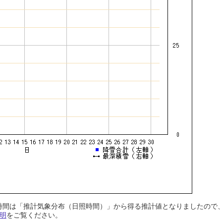
日照時間は「推計気象分布（日照時間）」から得る推計値となりましたの
明
をご覧ください。