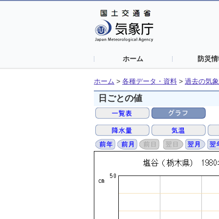
ホーム
防災情
ホーム
>
各種データ・資料
>
過去の気象
日ごとの値