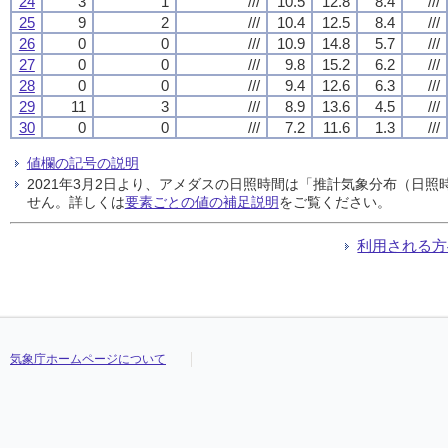
24
3
1
///
10.5
12.8
8.4
///
25
9
2
///
10.4
12.5
8.4
///
26
0
0
///
10.9
14.8
5.7
///
27
0
0
///
9.8
15.2
6.2
///
28
0
0
///
9.4
12.6
6.3
///
29
11
3
///
8.9
13.6
4.5
///
30
0
0
///
7.2
11.6
1.3
///
値欄の記号の説明
2021年3月2日より、アメダスの日照時間は「推計気象分布（日
せん。詳しくは
要素ごとの値の補足説明
をご覧ください。
利用される方
気象庁ホームページについて