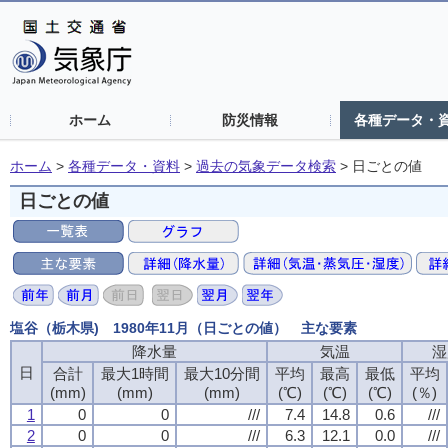
ホーム
防災情報
各種データ・
ホーム
>
各種データ・資料
>
過去の気象データ検索
>
日ごとの値
日ごとの値
塩谷（栃木県) 1980年11月（日ごとの値） 主な要素
降水量
気温
湿
日
合計
最大1時間
最大10分間
平均
最高
最低
平均
(mm)
(mm)
(mm)
(℃)
(℃)
(℃)
(％)
1
0
0
///
7.4
14.8
0.6
///
2
0
0
///
6.3
12.1
0.0
///