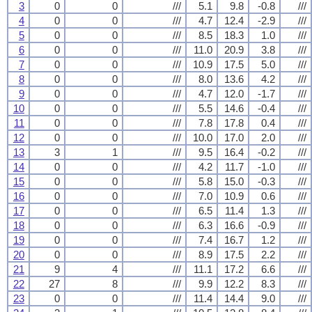
3
0
0
///
5.1
9.8
-0.8
///
4
0
0
///
4.7
12.4
-2.9
///
5
0
0
///
8.5
18.3
1.0
///
6
0
0
///
11.0
20.9
3.8
///
7
0
0
///
10.9
17.5
5.0
///
8
0
0
///
8.0
13.6
4.2
///
9
0
0
///
4.7
12.0
-1.7
///
10
0
0
///
5.5
14.6
-0.4
///
11
0
0
///
7.8
17.8
0.4
///
12
0
0
///
10.0
17.0
2.0
///
13
3
1
///
9.5
16.4
-0.2
///
14
0
0
///
4.2
11.7
-1.0
///
15
0
0
///
5.8
15.0
-0.3
///
16
0
0
///
7.0
10.9
0.6
///
17
0
0
///
6.5
11.4
1.3
///
18
0
0
///
6.3
16.6
-0.9
///
19
0
0
///
7.4
16.7
1.2
///
20
0
0
///
8.9
17.5
2.2
///
21
9
4
///
11.1
17.2
6.6
///
22
27
8
///
9.9
12.2
8.3
///
23
0
0
///
11.4
14.4
9.0
///