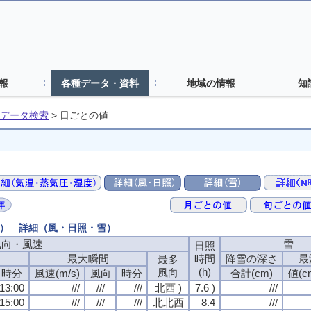
報
各種データ・資料
地域の情報
知
データ検索
>
日ごとの値
の値） 詳細（風・日照・雪）
風向・風速
雪
日照
最大瞬間
時間
降雪の深さ
最
最多
(h)
風向
時分
風速(m/s)
風向
時分
合計(cm)
値(c
13:00
///
///
///
北西 )
7.6 )
///
15:00
///
///
///
北北西
8.4
///