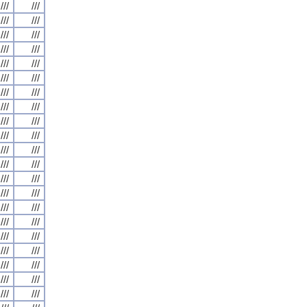
///
///
///
///
///
///
///
///
///
///
///
///
///
///
///
///
///
///
///
///
///
///
///
///
///
///
///
///
///
///
///
///
///
///
///
///
///
///
///
///
///
///