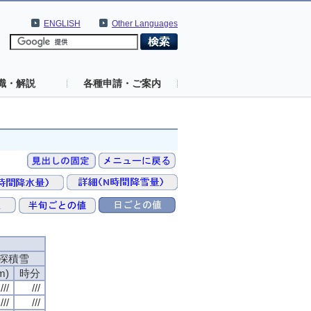
ENGLISH
Other Languages
識・解説
各種申請・ご案内
深積雪
m)
時分
///
///
///
///