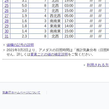
24
3.1
7
北西
19:00
///
///
25
5.0
8
北西
03:00
///
///
26
3.0
7
北西
15:00
///
///
27
1.9
4
西北西
05:00
///
///
28
1.6
3
南南東
17:00
///
///
29
1.8
4
東南東
14:00
///
///
30
1.4
3
南南東
15:00
///
///
31
2.3
8
北西
21:00
///
///
値欄の記号の説明
2021年3月2日より、アメダスの日照時間は「推計気象分布（日
せん。詳しくは
要素ごとの値の補足説明
をご覧ください。
利用される方
気象庁ホームページについて