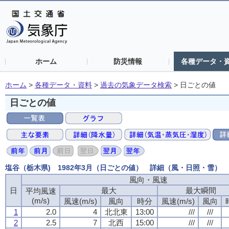
ホーム
防災情報
各種データ・
ホーム
>
各種データ・資料
>
過去の気象データ検索
>
日ごとの値
日ごとの値
塩谷（栃木県) 1982年3月（日ごとの値） 詳細（風・日照・雪）
風向・風速
日
最大
最大瞬間
平均風速
(m/s)
風速(m/s)
風向
時分
風速(m/s)
風向
1
2.0
4
北北東
13:00
///
///
2
2.5
7
北西
15:00
///
///