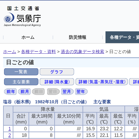
ホーム
防災情報
各種データ・
ホーム
>
各種データ・資料
>
過去の気象データ検索
>
日ごとの値
日ごとの値
塩谷（栃木県) 1982年10月（日ごとの値） 主な要素
降水量
気温
湿
日
合計
最大1時間
最大10分間
平均
最高
最低
平均
(mm)
(mm)
(mm)
(℃)
(℃)
(℃)
(％)
1
0
0
///
16.9
23.2
12.2
///
2
18
8
///
15.5
22.1
11.5
///