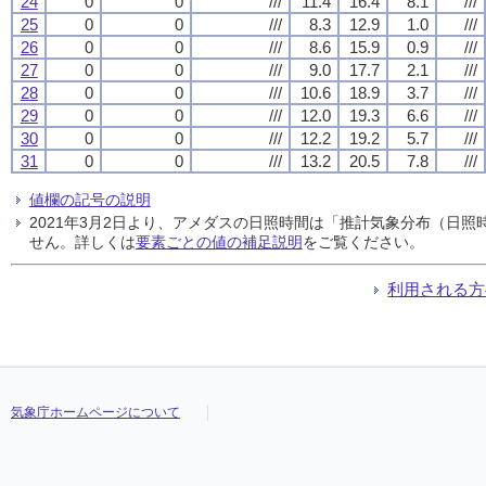
24
0
0
///
11.4
16.4
8.1
///
25
0
0
///
8.3
12.9
1.0
///
26
0
0
///
8.6
15.9
0.9
///
27
0
0
///
9.0
17.7
2.1
///
28
0
0
///
10.6
18.9
3.7
///
29
0
0
///
12.0
19.3
6.6
///
30
0
0
///
12.2
19.2
5.7
///
31
0
0
///
13.2
20.5
7.8
///
値欄の記号の説明
2021年3月2日より、アメダスの日照時間は「推計気象分布（日
せん。詳しくは
要素ごとの値の補足説明
をご覧ください。
利用される方
気象庁ホームページについて