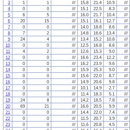
3
1
1
///
15.8
21.4
10.9
///
4
0
0
///
15.1
22.5
8.3
///
5
6
5
///
16.0
21.7
10.4
///
6
20
15
///
15.1
16.1
12.7
///
7
0
0
///
14.0
18.8
8.6
///
8
7
2
///
14.8
16.6
13.4
///
9
24
4
///
13.4
15.2
10.8
///
10
0
0
///
12.5
16.8
8.6
///
11
4
2
///
12.6
15.3
9.0
///
12
0
0
///
16.6
23.4
12.2
///
13
0
0
///
16.2
23.9
9.6
///
14
0
0
///
15.9
25.3
9.0
///
15
0
0
///
15.6
22.0
8.7
///
16
0
0
///
14.9
20.6
9.8
///
17
0
0
///
10.1
14.9
2.7
///
18
0
0
///
11.4
18.3
5.1
///
19
24
8
///
14.2
18.5
7.8
///
20
69
21
///
16.6
20.5
9.9
///
21
0
0
///
14.4
22.0
7.4
///
22
0
0
///
11.5
20.7
3.9
///
23
0
0
///
11.6
20.8
4.5
///