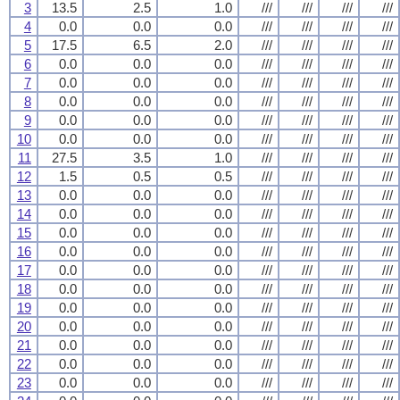
3
13.5
2.5
1.0
///
///
///
///
4
0.0
0.0
0.0
///
///
///
///
5
17.5
6.5
2.0
///
///
///
///
6
0.0
0.0
0.0
///
///
///
///
7
0.0
0.0
0.0
///
///
///
///
8
0.0
0.0
0.0
///
///
///
///
9
0.0
0.0
0.0
///
///
///
///
10
0.0
0.0
0.0
///
///
///
///
11
27.5
3.5
1.0
///
///
///
///
12
1.5
0.5
0.5
///
///
///
///
13
0.0
0.0
0.0
///
///
///
///
14
0.0
0.0
0.0
///
///
///
///
15
0.0
0.0
0.0
///
///
///
///
16
0.0
0.0
0.0
///
///
///
///
17
0.0
0.0
0.0
///
///
///
///
18
0.0
0.0
0.0
///
///
///
///
19
0.0
0.0
0.0
///
///
///
///
20
0.0
0.0
0.0
///
///
///
///
21
0.0
0.0
0.0
///
///
///
///
22
0.0
0.0
0.0
///
///
///
///
23
0.0
0.0
0.0
///
///
///
///