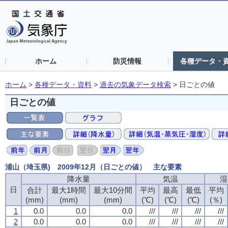
ホーム
防災情報
各種データ・
ホーム
>
各種データ・資料
>
過去の気象データ検索
>
日ごとの値
日ごとの値
浦山（埼玉県) 2009年12月（日ごとの値） 主な要素
降水量
気温
湿
日
合計
最大1時間
最大10分間
平均
最高
最低
平均
(mm)
(mm)
(mm)
(℃)
(℃)
(℃)
(％)
1
0.0
0.0
0.0
///
///
///
///
2
0.0
0.0
0.0
///
///
///
///