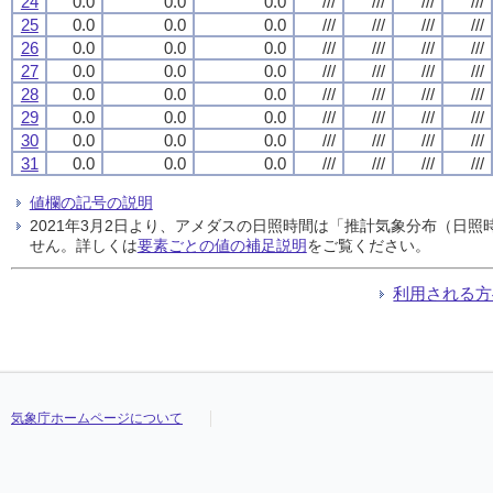
24
0.0
0.0
0.0
///
///
///
///
25
0.0
0.0
0.0
///
///
///
///
26
0.0
0.0
0.0
///
///
///
///
27
0.0
0.0
0.0
///
///
///
///
28
0.0
0.0
0.0
///
///
///
///
29
0.0
0.0
0.0
///
///
///
///
30
0.0
0.0
0.0
///
///
///
///
31
0.0
0.0
0.0
///
///
///
///
値欄の記号の説明
2021年3月2日より、アメダスの日照時間は「推計気象分布（日
せん。詳しくは
要素ごとの値の補足説明
をご覧ください。
利用される方
気象庁ホームページについて