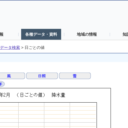
報
各種データ・資料
地域の情報
知
データ検索
>
日ごとの値