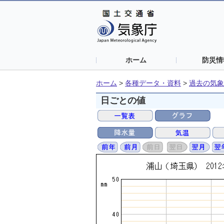
ホーム
防災情
ホーム
>
各種データ・資料
>
過去の気象
日ごとの値