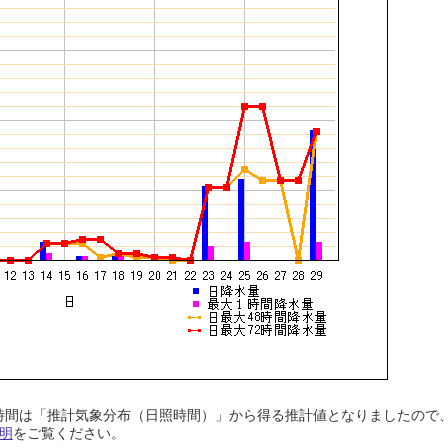
日照時間は「推計気象分布（日照時間）」から得る推計値となりましたの
明
をご覧ください。