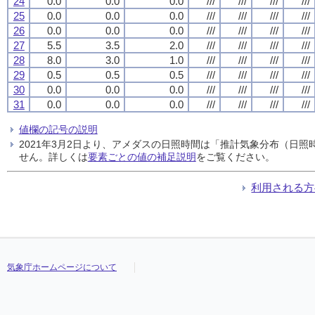
24
0.0
0.0
0.0
///
///
///
///
25
0.0
0.0
0.0
///
///
///
///
26
0.0
0.0
0.0
///
///
///
///
27
5.5
3.5
2.0
///
///
///
///
28
8.0
3.0
1.0
///
///
///
///
29
0.5
0.5
0.5
///
///
///
///
30
0.0
0.0
0.0
///
///
///
///
31
0.0
0.0
0.0
///
///
///
///
値欄の記号の説明
2021年3月2日より、アメダスの日照時間は「推計気象分布（日
せん。詳しくは
要素ごとの値の補足説明
をご覧ください。
利用される方
気象庁ホームページについて