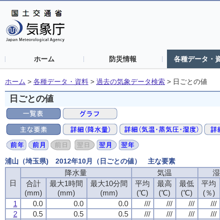
ホーム
防災情報
各種データ・
ホーム
>
各種データ・資料
>
過去の気象データ検索
>
日ごとの値
日ごとの値
浦山（埼玉県) 2012年10月（日ごとの値） 主な要素
降水量
気温
湿
日
合計
最大1時間
最大10分間
平均
最高
最低
平均
(mm)
(mm)
(mm)
(℃)
(℃)
(℃)
(％)
1
0.0
0.0
0.0
///
///
///
///
2
0.5
0.5
0.5
///
///
///
///