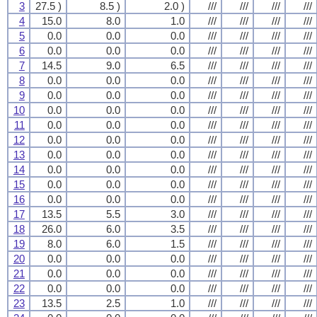
3
27.5 )
8.5 )
2.0 )
///
///
///
///
4
15.0
8.0
1.0
///
///
///
///
5
0.0
0.0
0.0
///
///
///
///
6
0.0
0.0
0.0
///
///
///
///
7
14.5
9.0
6.5
///
///
///
///
8
0.0
0.0
0.0
///
///
///
///
9
0.0
0.0
0.0
///
///
///
///
10
0.0
0.0
0.0
///
///
///
///
11
0.0
0.0
0.0
///
///
///
///
12
0.0
0.0
0.0
///
///
///
///
13
0.0
0.0
0.0
///
///
///
///
14
0.0
0.0
0.0
///
///
///
///
15
0.0
0.0
0.0
///
///
///
///
16
0.0
0.0
0.0
///
///
///
///
17
13.5
5.5
3.0
///
///
///
///
18
26.0
6.0
3.5
///
///
///
///
19
8.0
6.0
1.5
///
///
///
///
20
0.0
0.0
0.0
///
///
///
///
21
0.0
0.0
0.0
///
///
///
///
22
0.0
0.0
0.0
///
///
///
///
23
13.5
2.5
1.0
///
///
///
///