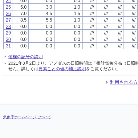
24
0.0
0.0
0.0
///
///
///
///
25
5.0
3.0
1.0
///
///
///
///
26
7.0
4.5
1.5
///
///
///
///
27
8.5
5.5
1.0
///
///
///
///
28
0.0
0.0
0.0
///
///
///
///
29
0.0
0.0
0.0
///
///
///
///
30
0.0
0.0
0.0
///
///
///
///
31
0.0
0.0
0.0
///
///
///
///
値欄の記号の説明
2021年3月2日より、アメダスの日照時間は「推計気象分布（日
せん。詳しくは
要素ごとの値の補足説明
をご覧ください。
利用される方
気象庁ホームページについて