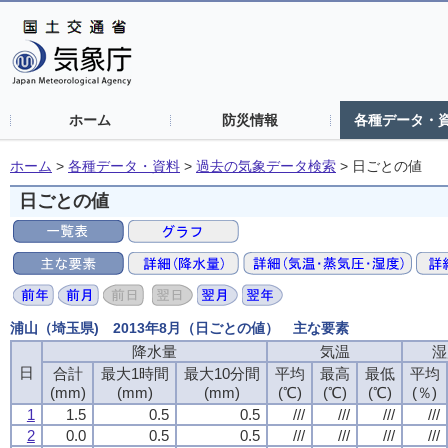
ホーム
防災情報
各種データ・
ホーム
>
各種データ・資料
>
過去の気象データ検索
>
日ごとの値
日ごとの値
浦山（埼玉県) 2013年8月（日ごとの値） 主な要素
降水量
気温
湿
日
合計
最大1時間
最大10分間
平均
最高
最低
平均
(mm)
(mm)
(mm)
(℃)
(℃)
(℃)
(％)
1
1.5
0.5
0.5
///
///
///
///
2
0.0
0.5
0.5
///
///
///
///