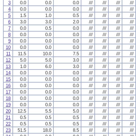
3
0.0
0.0
0.0
///
///
///
///
4
0.0
0.0
0.0
///
///
///
///
5
1.5
1.0
0.5
///
///
///
///
6
3.0
3.0
2.0
///
///
///
///
7
0.0
0.5
0.0
///
///
///
///
8
0.0
0.0
0.0
///
///
///
///
9
0.0
0.0
0.0
///
///
///
///
10
0.0
0.0
0.0
///
///
///
///
11
11.5
10.0
7.5
///
///
///
///
12
5.0
5.0
3.0
///
///
///
///
13
1.0
6.0
3.0
///
///
///
///
14
0.0
0.0
0.0
///
///
///
///
15
0.0
0.0
0.0
///
///
///
///
16
0.0
0.0
0.0
///
///
///
///
17
0.0
0.0
0.0
///
///
///
///
18
0.0
0.0
0.0
///
///
///
///
19
0.0
0.0
0.0
///
///
///
///
20
12.5
5.5
5.0
///
///
///
///
21
0.5
0.5
0.5
///
///
///
///
22
0.5
0.5
0.5
///
///
///
///
23
51.5
18.0
8.5
///
///
///
///