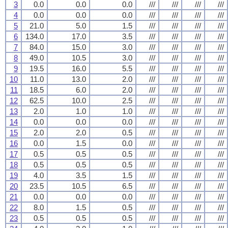
3
0.0
0.0
0.0
///
///
///
///
4
0.0
0.0
0.0
///
///
///
///
5
21.0
5.0
1.5
///
///
///
///
6
134.0
17.0
3.5
///
///
///
///
7
84.0
15.0
3.0
///
///
///
///
8
49.0
10.5
3.0
///
///
///
///
9
19.5
16.0
5.5
///
///
///
///
10
11.0
13.0
2.0
///
///
///
///
11
18.5
6.0
2.0
///
///
///
///
12
62.5
10.0
2.5
///
///
///
///
13
2.0
1.0
1.0
///
///
///
///
14
0.0
0.0
0.0
///
///
///
///
15
2.0
2.0
0.5
///
///
///
///
16
0.0
1.5
0.0
///
///
///
///
17
0.5
0.5
0.5
///
///
///
///
18
0.5
0.5
0.5
///
///
///
///
19
4.0
3.5
1.5
///
///
///
///
20
23.5
10.5
6.5
///
///
///
///
21
0.0
0.0
0.0
///
///
///
///
22
8.0
1.5
0.5
///
///
///
///
23
0.5
0.5
0.5
///
///
///
///