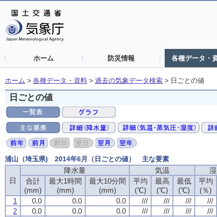
ホーム
防災情報
各種データ・
ホーム
>
各種データ・資料
>
過去の気象データ検索
>
日ごとの値
日ごとの値
浦山（埼玉県) 2014年6月（日ごとの値） 主な要素
降水量
気温
湿
日
合計
最大1時間
最大10分間
平均
最高
最低
平均
(mm)
(mm)
(mm)
(℃)
(℃)
(℃)
(％)
1
0.0
0.0
0.0
///
///
///
///
2
0.0
0.0
0.0
///
///
///
///