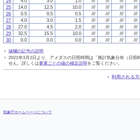
24
4.0
3.0
1.0
///
///
///
///
25
14.0
12.5
10.0
///
///
///
///
26
0.5
0.5
0.5
///
///
///
///
27
4.0
3.0
1.5
///
///
///
///
28
27.0
4.5
2.0
///
///
///
///
29
32.5
15.5
10.0
///
///
///
///
30
0.0
0.0
0.0
///
///
///
///
値欄の記号の説明
2021年3月2日より、アメダスの日照時間は「推計気象分布（日
せん。詳しくは
要素ごとの値の補足説明
をご覧ください。
利用される方
気象庁ホームページについて