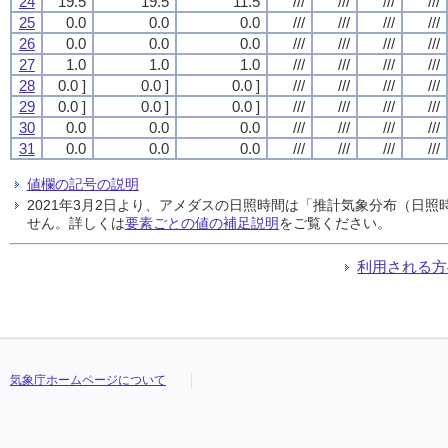
24
19.5
19.5
11.5
///
///
///
///
25
0.0
0.0
0.0
///
///
///
///
26
0.0
0.0
0.0
///
///
///
///
27
1.0
1.0
1.0
///
///
///
///
28
0.0 ]
0.0 ]
0.0 ]
///
///
///
///
29
0.0 ]
0.0 ]
0.0 ]
///
///
///
///
30
0.0
0.0
0.0
///
///
///
///
31
0.0
0.0
0.0
///
///
///
///
値欄の記号の説明
2021年3月2日より、アメダスの日照時間は「推計気象分布（日
せん。詳しくは
要素ごとの値の補足説明
をご覧ください。
利用される方
気象庁ホームページについて