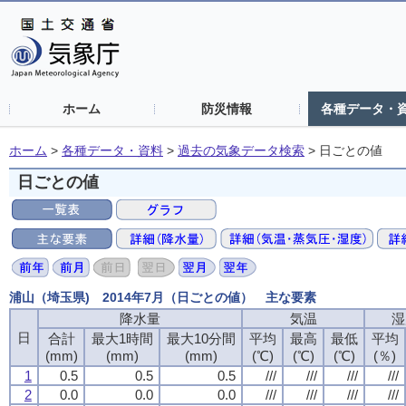
ホーム
防災情報
各種データ・
ホーム
>
各種データ・資料
>
過去の気象データ検索
>
日ごとの値
日ごとの値
浦山（埼玉県) 2014年7月（日ごとの値） 主な要素
降水量
気温
湿
日
合計
最大1時間
最大10分間
平均
最高
最低
平均
(mm)
(mm)
(mm)
(℃)
(℃)
(℃)
(％)
1
0.5
0.5
0.5
///
///
///
///
2
0.0
0.0
0.0
///
///
///
///