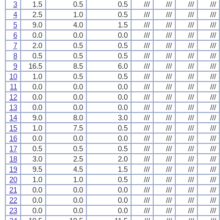
3
1.5
0.5
0.5
///
///
///
///
4
2.5
1.0
0.5
///
///
///
///
5
9.0
4.0
1.5
///
///
///
///
6
0.0
0.0
0.0
///
///
///
///
7
2.0
0.5
0.5
///
///
///
///
8
0.5
0.5
0.5
///
///
///
///
9
16.5
8.5
6.0
///
///
///
///
10
1.0
0.5
0.5
///
///
///
///
11
0.0
0.0
0.0
///
///
///
///
12
0.0
0.0
0.0
///
///
///
///
13
0.0
0.0
0.0
///
///
///
///
14
9.0
8.0
3.0
///
///
///
///
15
1.0
7.5
0.5
///
///
///
///
16
0.0
0.0
0.0
///
///
///
///
17
0.5
0.5
0.5
///
///
///
///
18
3.0
2.5
2.0
///
///
///
///
19
9.5
4.5
1.5
///
///
///
///
20
1.0
1.0
0.5
///
///
///
///
21
0.0
0.0
0.0
///
///
///
///
22
0.0
0.0
0.0
///
///
///
///
23
0.0
0.0
0.0
///
///
///
///