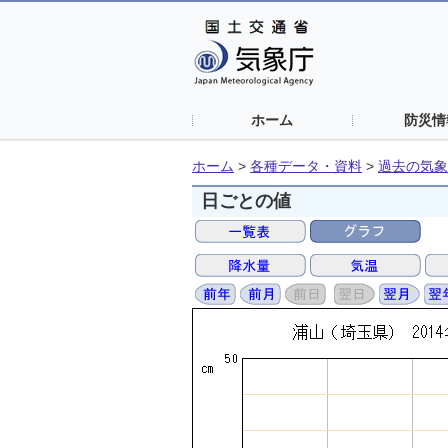
ホーム
防災情
ホーム
>
各種データ・資料
>
過去の気象
日ごとの値