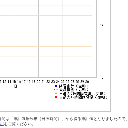
日照時間は「推計気象分布（日照時間）」から得る推計値となりましたの
明
をご覧ください。