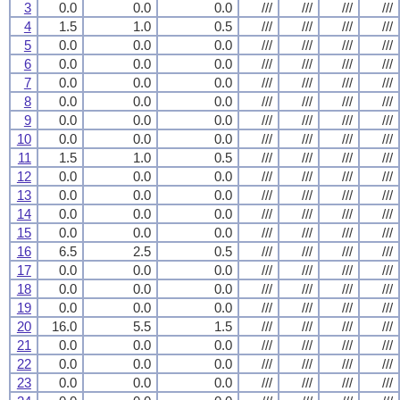
3
0.0
0.0
0.0
///
///
///
///
4
1.5
1.0
0.5
///
///
///
///
5
0.0
0.0
0.0
///
///
///
///
6
0.0
0.0
0.0
///
///
///
///
7
0.0
0.0
0.0
///
///
///
///
8
0.0
0.0
0.0
///
///
///
///
9
0.0
0.0
0.0
///
///
///
///
10
0.0
0.0
0.0
///
///
///
///
11
1.5
1.0
0.5
///
///
///
///
12
0.0
0.0
0.0
///
///
///
///
13
0.0
0.0
0.0
///
///
///
///
14
0.0
0.0
0.0
///
///
///
///
15
0.0
0.0
0.0
///
///
///
///
16
6.5
2.5
0.5
///
///
///
///
17
0.0
0.0
0.0
///
///
///
///
18
0.0
0.0
0.0
///
///
///
///
19
0.0
0.0
0.0
///
///
///
///
20
16.0
5.5
1.5
///
///
///
///
21
0.0
0.0
0.0
///
///
///
///
22
0.0
0.0
0.0
///
///
///
///
23
0.0
0.0
0.0
///
///
///
///