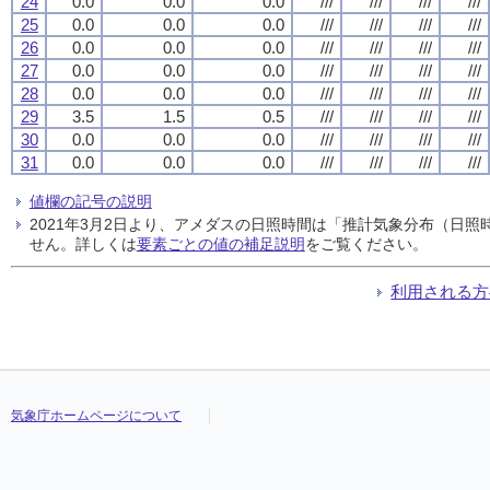
24
0.0
0.0
0.0
///
///
///
///
25
0.0
0.0
0.0
///
///
///
///
26
0.0
0.0
0.0
///
///
///
///
27
0.0
0.0
0.0
///
///
///
///
28
0.0
0.0
0.0
///
///
///
///
29
3.5
1.5
0.5
///
///
///
///
30
0.0
0.0
0.0
///
///
///
///
31
0.0
0.0
0.0
///
///
///
///
値欄の記号の説明
2021年3月2日より、アメダスの日照時間は「推計気象分布（日
せん。詳しくは
要素ごとの値の補足説明
をご覧ください。
利用される方
気象庁ホームページについて