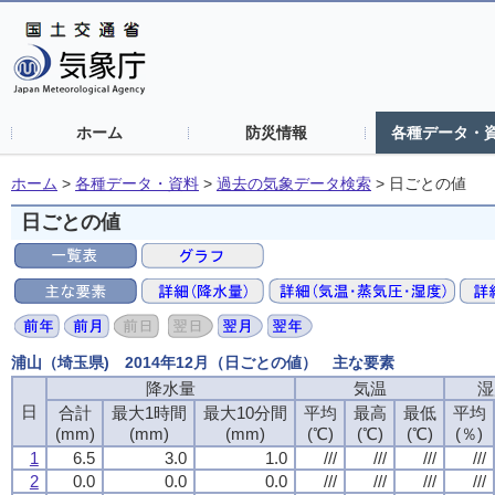
ホーム
防災情報
各種データ・
ホーム
>
各種データ・資料
>
過去の気象データ検索
>
日ごとの値
日ごとの値
浦山（埼玉県) 2014年12月（日ごとの値） 主な要素
降水量
気温
湿
日
合計
最大1時間
最大10分間
平均
最高
最低
平均
(mm)
(mm)
(mm)
(℃)
(℃)
(℃)
(％)
1
6.5
3.0
1.0
///
///
///
///
2
0.0
0.0
0.0
///
///
///
///