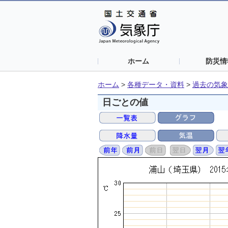
ホーム
防災情
ホーム
>
各種データ・資料
>
過去の気象
日ごとの値