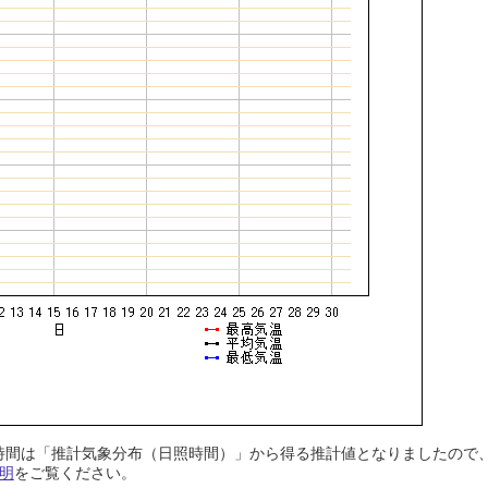
日照時間は「推計気象分布（日照時間）」から得る推計値となりましたの
明
をご覧ください。