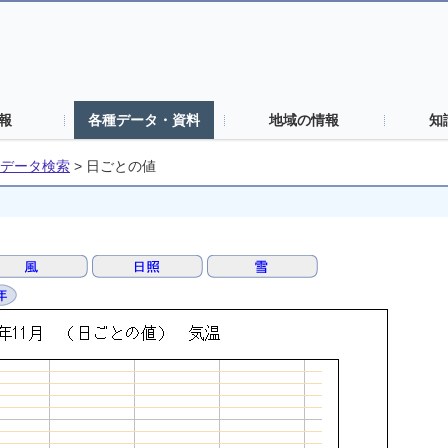
報
各種データ・資料
地域の情報
知
データ検索
>
日ごとの値