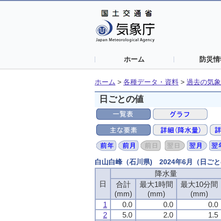
ホーム
防災情
ホーム
>
各種データ・資料
>
過去の気象
日ごとの値
白山白峰（石川県) 2024年6月（日ご
降水量
日
合計
最大1時間
最大10分間
(mm)
(mm)
(mm)
1
0.0
0.0
0.0
2
5.0
2.0
1.5