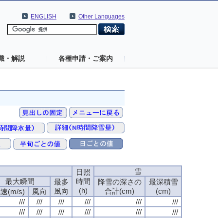
ENGLISH
Other Languages
識・解説
各種申請・ご案内
速
雪
日照
最大瞬間
時間
最多
降雪の深さの
最深積雪
(h)
風向
合計(cm)
(cm)
速(m/s)
風向
///
///
///
///
///
///
///
///
///
///
///
///