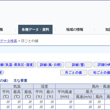
報
各種データ・資料
地域の情報
知
データ検索
>
日ごとの値
との値） 主な要素
気温
湿度
風向・風
最大
平均
最高
最低
平均
最小
平均風速
(℃)
(℃)
(℃)
(％)
(％)
(m/s)
風速(m/s)
風向
風
///
///
///
///
///
///
///
///
///
///
///
///
///
///
///
///