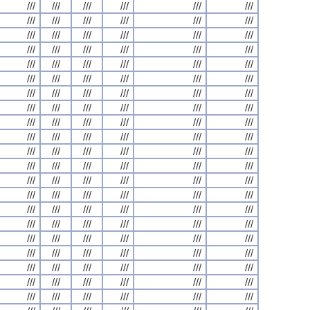
///
///
///
///
///
///
///
///
///
///
///
///
///
///
///
///
///
///
///
///
///
///
///
///
///
///
///
///
///
///
///
///
///
///
///
///
///
///
///
///
///
///
///
///
///
///
///
///
///
///
///
///
///
///
///
///
///
///
///
///
///
///
///
///
///
///
///
///
///
///
///
///
///
///
///
///
///
///
///
///
///
///
///
///
///
///
///
///
///
///
///
///
///
///
///
///
///
///
///
///
///
///
///
///
///
///
///
///
///
///
///
///
///
///
///
///
///
///
///
///
///
///
///
///
///
///