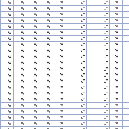
///
///
///
///
///
///
///
///
///
///
///
///
///
///
///
///
///
///
///
///
///
///
///
///
///
///
///
///
///
///
///
///
///
///
///
///
///
///
///
///
///
///
///
///
///
///
///
///
///
///
///
///
///
///
///
///
///
///
///
///
///
///
///
///
///
///
///
///
///
///
///
///
///
///
///
///
///
///
///
///
///
///
///
///
///
///
///
///
///
///
///
///
///
///
///
///
///
///
///
///
///
///
///
///
///
///
///
///
///
///
///
///
///
///
///
///
///
///
///
///
///
///
///
///
///
///
///
///
///
///
///
///
///
///
///
///
///
///
///
///
///
///
///
///
///
///
///
///
///
///
///
///
///
///
///
///
///
///
///
///
///
///
///
///
///
///
///
///