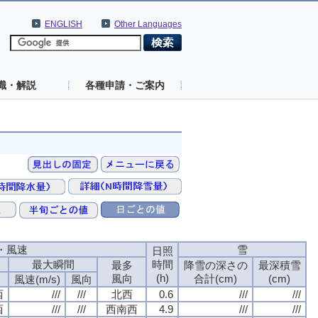
ENGLISH
Other Languages
識・解説
各種申請・ご案内
・風速
雪
日照
最大瞬間
時間
最多
降雪の深さの
最深積雪
(h)
風向
合計(cm)
(cm)
風速(m/s)
風向
西
///
///
北西
0.6
///
///
西
///
///
西南西
4.9
///
///