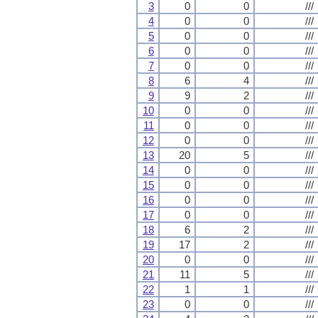
3
0
0
///
4
0
0
///
5
0
0
///
6
0
0
///
7
0
0
///
8
6
4
///
9
9
2
///
10
0
0
///
11
0
0
///
12
0
0
///
13
20
5
///
14
0
0
///
15
0
0
///
16
0
0
///
17
0
0
///
18
6
2
///
19
17
2
///
20
0
0
///
21
11
5
///
22
1
1
///
23
0
0
///