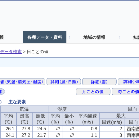
報
各種データ・資料
地域の情報
知
データ検索
>
日ごとの値
値） 主な要素
気温
湿度
風向
最大
平均
最高
最低
平均
最小
平均風速
(℃)
(℃)
(℃)
(％)
(％)
(m/s)
風速(m/s)
風向
26.1
27.8
24.5
///
///
0.8
2
西南
24.1
27.2
21.7
///
///
1.1
3
西南