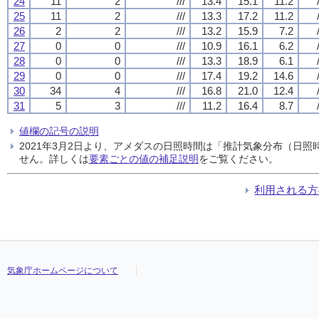
24
11
2
///
13.4
15.1
11.2
25
11
2
///
13.3
17.2
11.2
26
2
2
///
13.2
15.9
7.2
27
0
0
///
10.9
16.1
6.2
28
0
0
///
13.3
18.9
6.1
29
0
0
///
17.4
19.2
14.6
30
34
4
///
16.8
21.0
12.4
31
5
3
///
11.2
16.4
8.7
値欄の記号の説明
2021年3月2日より、アメダスの日照時間は「推計気象分布（日
せん。詳しくは
要素ごとの値の補足説明
をご覧ください。
利用される方
気象庁ホームページについて