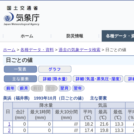
ホーム
防災情報
各種データ・
ホーム
>
各種データ・資料
>
過去の気象データ検索
>
日ごとの値
日ごとの値
美浜（福井県) 1993年10月（日ごとの値） 主な要素
降水量
気温
日
合計
最大1時間
最大10分間
平均
最高
最低
平
(mm)
(mm)
(mm)
(℃)
(℃)
(℃)
(％
1
0
0
///
18.2
21.6
13.3
2
0
0
///
17.4
19.8
13.3