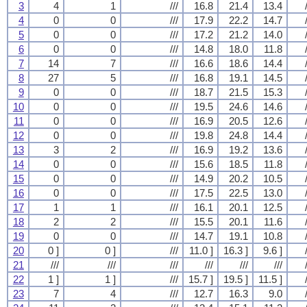
3
4
1
///
16.8
21.4
13.4
4
0
0
///
17.9
22.2
14.7
5
0
0
///
17.2
21.2
14.0
6
0
0
///
14.8
18.0
11.8
7
14
7
///
16.6
18.6
14.4
8
27
5
///
16.8
19.1
14.5
9
0
0
///
18.7
21.5
15.3
10
0
0
///
19.5
24.6
14.6
11
0
0
///
16.9
20.5
12.6
12
0
0
///
19.8
24.8
14.4
13
3
2
///
16.9
19.2
13.6
14
0
0
///
15.6
18.5
11.8
15
0
0
///
14.9
20.2
10.5
16
0
0
///
17.5
22.5
13.0
17
1
1
///
16.1
20.1
12.5
18
2
2
///
15.5
20.1
11.6
19
0
0
///
14.7
19.1
10.8
20
0 ]
0 ]
///
11.0 ]
16.3 ]
9.6 ]
21
///
///
///
///
///
///
22
1 ]
1 ]
///
15.7 ]
19.5 ]
11.5 ]
23
7
4
///
12.7
16.3
9.0