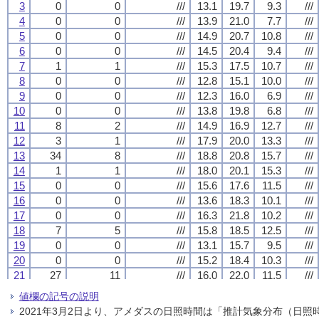
3
3
3
3
0
0
0
0
0
0
0
0
///
///
///
///
13.1
13.1
13.1
13.1
19.7
19.7
19.7
19.7
9.3
9.3
9.3
9.3
///
///
///
///
4
4
4
4
0
0
0
0
0
0
0
0
///
///
///
///
13.9
13.9
13.9
13.9
21.0
21.0
21.0
21.0
7.7
7.7
7.7
7.7
///
///
///
///
5
5
5
5
0
0
0
0
0
0
0
0
///
///
///
///
14.9
14.9
14.9
14.9
20.7
20.7
20.7
20.7
10.8
10.8
10.8
10.8
///
///
///
///
6
6
6
6
0
0
0
0
0
0
0
0
///
///
///
///
14.5
14.5
14.5
14.5
20.4
20.4
20.4
20.4
9.4
9.4
9.4
9.4
///
///
///
///
7
7
7
7
1
1
1
1
1
1
1
1
///
///
///
///
15.3
15.3
15.3
15.3
17.5
17.5
17.5
17.5
10.7
10.7
10.7
10.7
///
///
///
///
8
8
8
8
0
0
0
0
0
0
0
0
///
///
///
///
12.8
12.8
12.8
12.8
15.1
15.1
15.1
15.1
10.0
10.0
10.0
10.0
///
///
///
///
9
9
9
9
0
0
0
0
0
0
0
0
///
///
///
///
12.3
12.3
12.3
12.3
16.0
16.0
16.0
16.0
6.9
6.9
6.9
6.9
///
///
///
///
10
10
10
10
0
0
0
0
0
0
0
0
///
///
///
///
13.8
13.8
13.8
13.8
19.8
19.8
19.8
19.8
6.8
6.8
6.8
6.8
///
///
///
///
11
11
11
11
8
8
8
8
2
2
2
2
///
///
///
///
14.9
14.9
14.9
14.9
16.9
16.9
16.9
16.9
12.7
12.7
12.7
12.7
///
///
///
///
12
12
12
12
3
3
3
3
1
1
1
1
///
///
///
///
17.9
17.9
17.9
17.9
20.0
20.0
20.0
20.0
13.3
13.3
13.3
13.3
///
///
///
///
13
13
13
13
34
34
34
34
8
8
8
8
///
///
///
///
18.8
18.8
18.8
18.8
20.8
20.8
20.8
20.8
15.7
15.7
15.7
15.7
///
///
///
///
14
14
14
14
1
1
1
1
1
1
1
1
///
///
///
///
18.0
18.0
18.0
18.0
20.1
20.1
20.1
20.1
15.3
15.3
15.3
15.3
///
///
///
///
15
15
15
15
0
0
0
0
0
0
0
0
///
///
///
///
15.6
15.6
15.6
15.6
17.6
17.6
17.6
17.6
11.5
11.5
11.5
11.5
///
///
///
///
16
16
16
16
0
0
0
0
0
0
0
0
///
///
///
///
13.6
13.6
13.6
13.6
18.3
18.3
18.3
18.3
10.1
10.1
10.1
10.1
///
///
///
///
17
17
17
17
0
0
0
0
0
0
0
0
///
///
///
///
16.3
16.3
16.3
16.3
21.8
21.8
21.8
21.8
10.2
10.2
10.2
10.2
///
///
///
///
18
18
18
18
7
7
7
7
5
5
5
5
///
///
///
///
15.8
15.8
15.8
15.8
18.5
18.5
18.5
18.5
12.5
12.5
12.5
12.5
///
///
///
///
19
19
19
19
0
0
0
0
0
0
0
0
///
///
///
///
13.1
13.1
13.1
13.1
15.7
15.7
15.7
15.7
9.5
9.5
9.5
9.5
///
///
///
///
20
20
20
20
0
0
0
0
0
0
0
0
///
///
///
///
15.2
15.2
15.2
15.2
18.4
18.4
18.4
18.4
10.3
10.3
10.3
10.3
///
///
///
///
21
21
21
21
27
27
27
27
11
11
11
11
///
///
///
///
16.0
16.0
16.0
16.0
22.0
22.0
22.0
22.0
11.5
11.5
11.5
11.5
///
///
///
///
22
22
22
22
36
36
36
36
7
7
7
7
///
///
///
///
8.8
8.8
8.8
8.8
11.1
11.1
11.1
11.1
5.2
5.2
5.2
5.2
///
///
///
///
値欄の記号の説明
23
23
23
23
9
9
9
9
4
4
4
4
///
///
///
///
8.4
8.4
8.4
8.4
12.2
12.2
12.2
12.2
3.9
3.9
3.9
3.9
///
///
///
///
2021年3月2日より、アメダスの日照時間は「推計気象分布（日