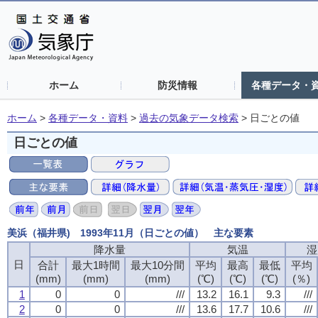
ホーム
防災情報
各種データ・
ホーム
>
各種データ・資料
>
過去の気象データ検索
>
日ごとの値
日ごとの値
美浜（福井県) 1993年11月（日ごとの値） 主な要素
降水量
降水量
降水量
降水量
気温
気温
気温
気温
湿
湿
湿
湿
日
日
日
日
合計
合計
合計
合計
最大1時間
最大1時間
最大1時間
最大1時間
最大10分間
最大10分間
最大10分間
最大10分間
平均
平均
平均
平均
最高
最高
最高
最高
最低
最低
最低
最低
平均
平均
平均
平均
(mm)
(mm)
(mm)
(mm)
(mm)
(mm)
(mm)
(mm)
(mm)
(mm)
(mm)
(mm)
(℃)
(℃)
(℃)
(℃)
(℃)
(℃)
(℃)
(℃)
(℃)
(℃)
(℃)
(℃)
(％)
(％)
(％)
(％)
1
1
1
1
0
0
0
0
0
0
0
0
///
///
///
///
13.2
13.2
13.2
13.2
16.1
16.1
16.1
16.1
9.3
9.3
9.3
9.3
///
///
///
///
2
2
2
2
0
0
0
0
0
0
0
0
///
///
///
///
13.6
13.6
13.6
13.6
17.7
17.7
17.7
17.7
10.6
10.6
10.6
10.6
///
///
///
///