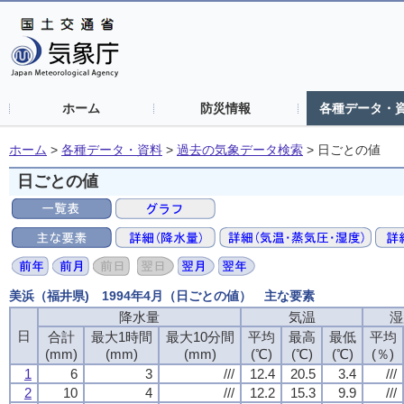
ホーム
防災情報
各種データ・
ホーム
>
各種データ・資料
>
過去の気象データ検索
>
日ごとの値
日ごとの値
美浜（福井県) 1994年4月（日ごとの値） 主な要素
降水量
気温
湿
日
合計
最大1時間
最大10分間
平均
最高
最低
平均
(mm)
(mm)
(mm)
(℃)
(℃)
(℃)
(％)
1
6
3
///
12.4
20.5
3.4
///
2
10
4
///
12.2
15.3
9.9
///