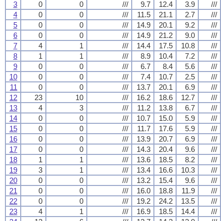
3
0
0
///
9.7
12.4
3.9
///
4
0
0
///
11.5
21.1
2.7
///
5
0
0
///
14.9
20.1
9.2
///
6
0
0
///
14.9
21.2
9.0
///
7
4
1
///
14.4
17.5
10.8
///
8
1
1
///
8.9
10.4
7.2
///
9
0
0
///
6.7
8.4
5.6
///
10
0
0
///
7.4
10.7
2.5
///
11
0
0
///
13.7
20.1
6.9
///
12
23
10
///
16.2
18.6
12.7
///
13
4
3
///
11.2
13.8
6.7
///
14
0
0
///
10.7
15.0
5.9
///
15
0
0
///
11.7
17.6
5.9
///
16
0
0
///
13.9
20.7
6.9
///
17
0
0
///
14.3
20.4
9.6
///
18
1
1
///
13.6
18.5
8.2
///
19
3
1
///
13.4
16.6
10.3
///
20
0
0
///
13.2
15.4
9.6
///
21
0
0
///
16.0
18.8
11.9
///
22
0
0
///
19.2
24.2
13.5
///
23
4
1
///
16.9
18.5
14.4
///