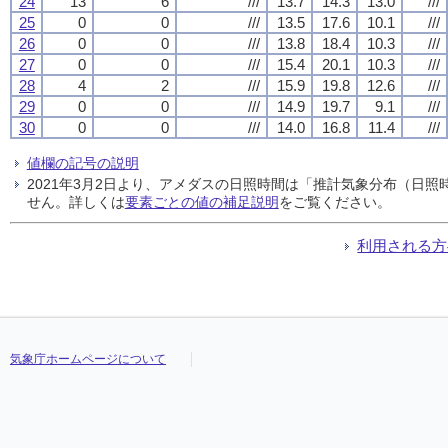
24
13
6
///
13.7
14.3
13.0
///
25
0
0
///
13.5
17.6
10.1
///
26
0
0
///
13.8
18.4
10.3
///
27
0
0
///
15.4
20.1
10.3
///
28
4
2
///
15.9
19.8
12.6
///
29
0
0
///
14.9
19.7
9.1
///
30
0
0
///
14.0
16.8
11.4
///
値欄の記号の説明
2021年3月2日より、アメダスの日照時間は「推計気象分布（日
せん。詳しくは
要素ごとの値の補足説明
をご覧ください。
利用される方
気象庁ホームページについて