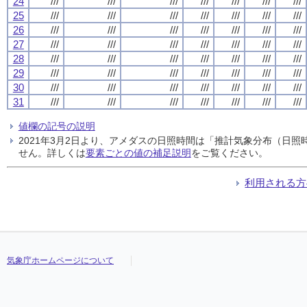
24
///
///
///
///
///
///
///
25
///
///
///
///
///
///
///
26
///
///
///
///
///
///
///
27
///
///
///
///
///
///
///
28
///
///
///
///
///
///
///
29
///
///
///
///
///
///
///
30
///
///
///
///
///
///
///
31
///
///
///
///
///
///
///
値欄の記号の説明
2021年3月2日より、アメダスの日照時間は「推計気象分布（日
せん。詳しくは
要素ごとの値の補足説明
をご覧ください。
利用される方
気象庁ホームページについて