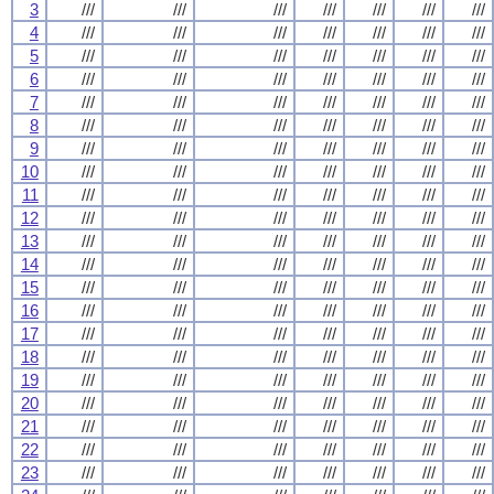
3
///
///
///
///
///
///
///
4
///
///
///
///
///
///
///
5
///
///
///
///
///
///
///
6
///
///
///
///
///
///
///
7
///
///
///
///
///
///
///
8
///
///
///
///
///
///
///
9
///
///
///
///
///
///
///
10
///
///
///
///
///
///
///
11
///
///
///
///
///
///
///
12
///
///
///
///
///
///
///
13
///
///
///
///
///
///
///
14
///
///
///
///
///
///
///
15
///
///
///
///
///
///
///
16
///
///
///
///
///
///
///
17
///
///
///
///
///
///
///
18
///
///
///
///
///
///
///
19
///
///
///
///
///
///
///
20
///
///
///
///
///
///
///
21
///
///
///
///
///
///
///
22
///
///
///
///
///
///
///
23
///
///
///
///
///
///
///