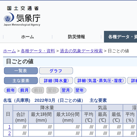
ホーム
防災情報
各種データ・
ホーム
>
各種データ・資料
>
過去の気象データ検索
>
日ごとの値
日ごとの値
名塩（兵庫県) 2022年3月（日ごとの値） 主な要素
降水量
気温
湿
日
合計
最大1時間
最大10分間
平均
最高
最低
平均
(mm)
(mm)
(mm)
(℃)
(℃)
(℃)
(％)
1
///
///
///
///
///
///
///
2
///
///
///
///
///
///
///