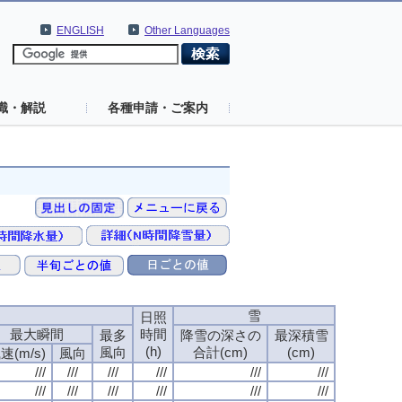
ENGLISH
Other Languages
識・解説
各種申請・ご案内
速
雪
日照
最大瞬間
時間
最多
降雪の深さの
最深積雪
(h)
風向
合計(cm)
(cm)
速(m/s)
風向
///
///
///
///
///
///
///
///
///
///
///
///