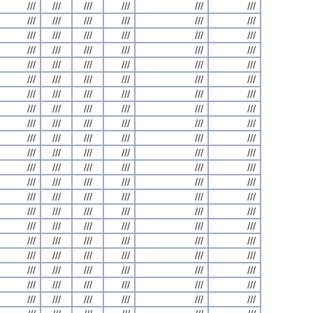
///
///
///
///
///
///
///
///
///
///
///
///
///
///
///
///
///
///
///
///
///
///
///
///
///
///
///
///
///
///
///
///
///
///
///
///
///
///
///
///
///
///
///
///
///
///
///
///
///
///
///
///
///
///
///
///
///
///
///
///
///
///
///
///
///
///
///
///
///
///
///
///
///
///
///
///
///
///
///
///
///
///
///
///
///
///
///
///
///
///
///
///
///
///
///
///
///
///
///
///
///
///
///
///
///
///
///
///
///
///
///
///
///
///
///
///
///
///
///
///
///
///
///
///
///
///