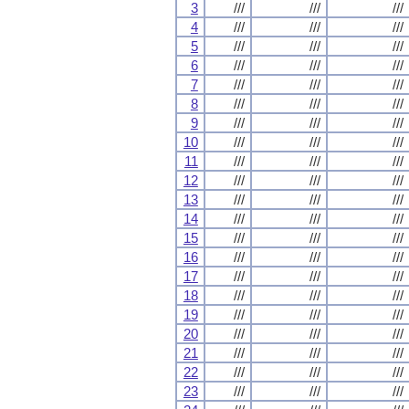
3
///
///
///
4
///
///
///
5
///
///
///
6
///
///
///
7
///
///
///
8
///
///
///
9
///
///
///
10
///
///
///
11
///
///
///
12
///
///
///
13
///
///
///
14
///
///
///
15
///
///
///
16
///
///
///
17
///
///
///
18
///
///
///
19
///
///
///
20
///
///
///
21
///
///
///
22
///
///
///
23
///
///
///