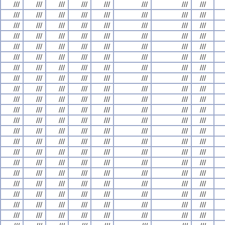
///
///
///
///
///
///
///
///
///
///
///
///
///
///
///
///
///
///
///
///
///
///
///
///
///
///
///
///
///
///
///
///
///
///
///
///
///
///
///
///
///
///
///
///
///
///
///
///
///
///
///
///
///
///
///
///
///
///
///
///
///
///
///
///
///
///
///
///
///
///
///
///
///
///
///
///
///
///
///
///
///
///
///
///
///
///
///
///
///
///
///
///
///
///
///
///
///
///
///
///
///
///
///
///
///
///
///
///
///
///
///
///
///
///
///
///
///
///
///
///
///
///
///
///
///
///
///
///
///
///
///
///
///
///
///
///
///
///
///
///
///
///
///
///
///
///
///
///
///
///
///
///
///
///
///
///
///
///
///
///
///
///
///
///
///
///
///
///