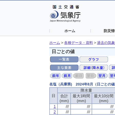
ホーム
防災情
ホーム
>
各種データ・資料
>
過去の気象
日ごとの値
名塩（兵庫県) 2024年8月（日ごとの
降水量
日
合計
最大1時間
最大10分間
(mm)
(mm)
(mm)
1
///
///
///
2
///
///
///