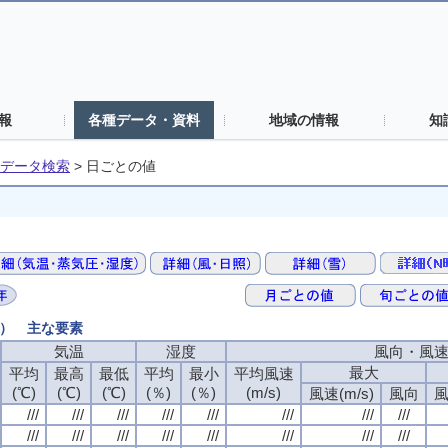
報
各種データ・資料
地域の情報
知
データ検索
>
日ごとの値
値） 主な要素
気温
湿度
風向・風
最大
平均
最高
最低
平均
最小
平均風速
(℃)
(℃)
(℃)
(％)
(％)
(m/s)
風速(m/s)
風向
風
///
///
///
///
///
///
///
///
///
///
///
///
///
///
///
///