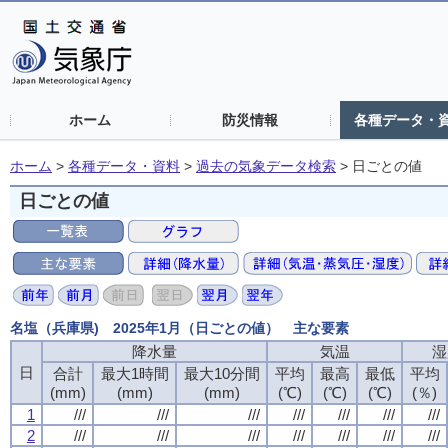
ホーム
防災情報
各種データ・
ホーム
>
各種データ・資料
>
過去の気象データ検索
>
日ごとの値
日ごとの値
名塩（兵庫県) 2025年1月（日ごとの値） 主な要素
降水量
気温
湿
日
合計
最大1時間
最大10分間
平均
最高
最低
平均
(mm)
(mm)
(mm)
(℃)
(℃)
(℃)
(％)
1
///
///
///
///
///
///
///
2
///
///
///
///
///
///
///