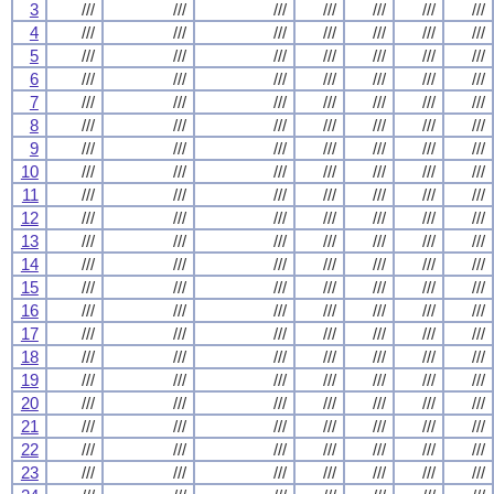
3
///
///
///
///
///
///
///
4
///
///
///
///
///
///
///
5
///
///
///
///
///
///
///
6
///
///
///
///
///
///
///
7
///
///
///
///
///
///
///
8
///
///
///
///
///
///
///
9
///
///
///
///
///
///
///
10
///
///
///
///
///
///
///
11
///
///
///
///
///
///
///
12
///
///
///
///
///
///
///
13
///
///
///
///
///
///
///
14
///
///
///
///
///
///
///
15
///
///
///
///
///
///
///
16
///
///
///
///
///
///
///
17
///
///
///
///
///
///
///
18
///
///
///
///
///
///
///
19
///
///
///
///
///
///
///
20
///
///
///
///
///
///
///
21
///
///
///
///
///
///
///
22
///
///
///
///
///
///
///
23
///
///
///
///
///
///
///