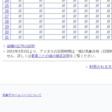
24
///
///
///
///
///
///
///
25
///
///
///
///
///
///
///
26
///
///
///
///
///
///
///
27
///
///
///
///
///
///
///
28
///
///
///
///
///
///
///
29
///
///
///
///
///
///
///
30
///
///
///
///
///
///
///
31
///
///
///
///
///
///
///
値欄の記号の説明
2021年3月2日より、アメダスの日照時間は「推計気象分布（日
せん。詳しくは
要素ごとの値の補足説明
をご覧ください。
利用される方
気象庁ホームページについて