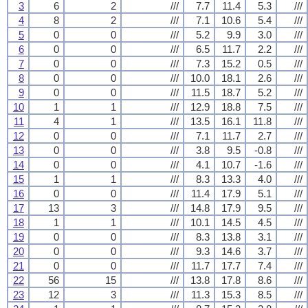
3
6
2
///
7.7
11.4
5.3
///
4
8
2
///
7.1
10.6
5.4
///
5
0
0
///
5.2
9.9
3.0
///
6
0
0
///
6.5
11.7
2.2
///
7
0
0
///
7.3
15.2
0.5
///
8
0
0
///
10.0
18.1
2.6
///
9
0
0
///
11.5
18.7
5.2
///
10
1
1
///
12.9
18.8
7.5
///
11
4
1
///
13.5
16.1
11.8
///
12
0
0
///
7.1
11.7
2.7
///
13
0
0
///
3.8
9.5
-0.8
///
14
0
0
///
4.1
10.7
-1.6
///
15
1
1
///
8.3
13.3
4.0
///
16
0
0
///
11.4
17.9
5.1
///
17
13
3
///
14.8
17.9
9.5
///
18
1
1
///
10.1
14.5
4.5
///
19
0
0
///
8.3
13.8
3.1
///
20
0
0
///
9.3
14.6
3.7
///
21
0
0
///
11.7
17.7
7.4
///
22
56
15
///
13.8
17.8
8.6
///
23
12
3
///
11.3
15.3
8.5
///