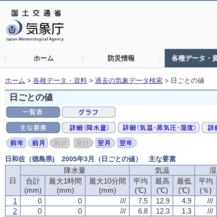
ホーム
防災情報
各種データ・
ホーム
>
各種データ・資料
>
過去の気象データ検索
>
日ごとの値
日ごとの値
日和佐（徳島県) 2005年3月（日ごとの値） 主な要素
降水量
気温
湿
日
合計
最大1時間
最大10分間
平均
最高
最低
平均
(mm)
(mm)
(mm)
(℃)
(℃)
(℃)
(％)
1
0
0
///
7.5
12.9
4.9
///
2
0
0
///
6.8
12.3
1.3
///