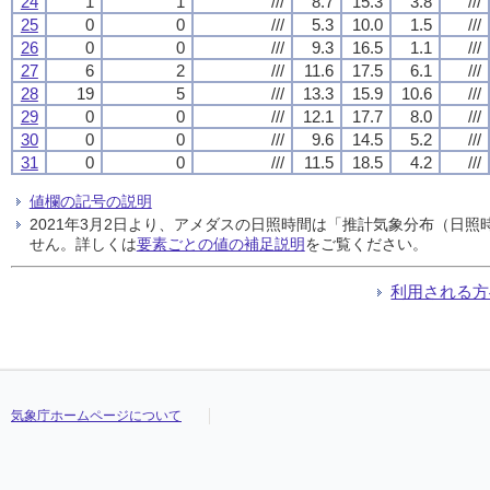
24
1
1
///
8.7
15.3
3.8
///
25
0
0
///
5.3
10.0
1.5
///
26
0
0
///
9.3
16.5
1.1
///
27
6
2
///
11.6
17.5
6.1
///
28
19
5
///
13.3
15.9
10.6
///
29
0
0
///
12.1
17.7
8.0
///
30
0
0
///
9.6
14.5
5.2
///
31
0
0
///
11.5
18.5
4.2
///
値欄の記号の説明
2021年3月2日より、アメダスの日照時間は「推計気象分布（日
せん。詳しくは
要素ごとの値の補足説明
をご覧ください。
利用される方
気象庁ホームページについて