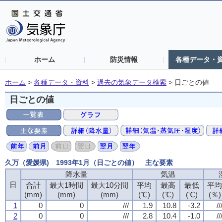
ホーム
防災情報
各種データ・
ホーム
>
各種データ・資料
>
過去の気象データ検索
>
日ごとの値
日ごとの値
久万（愛媛県) 1993年1月（日ごとの値） 主な要素
降水量
降水量
降水量
降水量
気温
気温
気温
気温
日
日
日
日
合計
合計
合計
合計
最大1時間
最大1時間
最大1時間
最大1時間
最大10分間
最大10分間
最大10分間
最大10分間
平均
平均
平均
平均
最高
最高
最高
最高
最低
最低
最低
最低
平
平
平
平
(mm)
(mm)
(mm)
(mm)
(mm)
(mm)
(mm)
(mm)
(mm)
(mm)
(mm)
(mm)
(℃)
(℃)
(℃)
(℃)
(℃)
(℃)
(℃)
(℃)
(℃)
(℃)
(℃)
(℃)
(％)
(％)
(％)
(％)
1
1
1
1
0
0
0
0
0
0
0
0
///
///
///
///
1.9
1.9
1.9
1.9
10.8
10.8
10.8
10.8
-3.2
-3.2
-3.2
-3.2
//
//
//
//
2
2
2
2
0
0
0
0
0
0
0
0
///
///
///
///
2.8
2.8
2.8
2.8
10.4
10.4
10.4
10.4
-1.0
-1.0
-1.0
-1.0
//
//
//
//