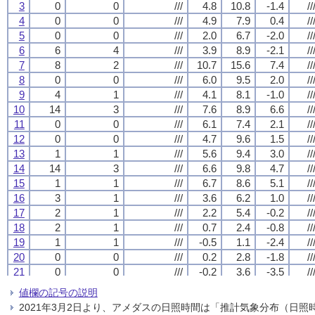
3
3
3
3
0
0
0
0
0
0
0
0
///
///
///
///
4.8
4.8
4.8
4.8
10.8
10.8
10.8
10.8
-1.4
-1.4
-1.4
-1.4
//
//
//
//
4
4
4
4
0
0
0
0
0
0
0
0
///
///
///
///
4.9
4.9
4.9
4.9
7.9
7.9
7.9
7.9
0.4
0.4
0.4
0.4
//
//
//
//
5
5
5
5
0
0
0
0
0
0
0
0
///
///
///
///
2.0
2.0
2.0
2.0
6.7
6.7
6.7
6.7
-2.0
-2.0
-2.0
-2.0
//
//
//
//
6
6
6
6
6
6
6
6
4
4
4
4
///
///
///
///
3.9
3.9
3.9
3.9
8.9
8.9
8.9
8.9
-2.1
-2.1
-2.1
-2.1
//
//
//
//
7
7
7
7
8
8
8
8
2
2
2
2
///
///
///
///
10.7
10.7
10.7
10.7
15.6
15.6
15.6
15.6
7.4
7.4
7.4
7.4
//
//
//
//
8
8
8
8
0
0
0
0
0
0
0
0
///
///
///
///
6.0
6.0
6.0
6.0
9.5
9.5
9.5
9.5
2.0
2.0
2.0
2.0
//
//
//
//
9
9
9
9
4
4
4
4
1
1
1
1
///
///
///
///
4.1
4.1
4.1
4.1
8.1
8.1
8.1
8.1
-1.0
-1.0
-1.0
-1.0
//
//
//
//
10
10
10
10
14
14
14
14
3
3
3
3
///
///
///
///
7.6
7.6
7.6
7.6
8.9
8.9
8.9
8.9
6.6
6.6
6.6
6.6
//
//
//
//
11
11
11
11
0
0
0
0
0
0
0
0
///
///
///
///
6.1
6.1
6.1
6.1
7.4
7.4
7.4
7.4
2.1
2.1
2.1
2.1
//
//
//
//
12
12
12
12
0
0
0
0
0
0
0
0
///
///
///
///
4.7
4.7
4.7
4.7
9.6
9.6
9.6
9.6
1.5
1.5
1.5
1.5
//
//
//
//
13
13
13
13
1
1
1
1
1
1
1
1
///
///
///
///
5.6
5.6
5.6
5.6
9.4
9.4
9.4
9.4
3.0
3.0
3.0
3.0
//
//
//
//
14
14
14
14
14
14
14
14
3
3
3
3
///
///
///
///
6.6
6.6
6.6
6.6
9.8
9.8
9.8
9.8
4.7
4.7
4.7
4.7
//
//
//
//
15
15
15
15
1
1
1
1
1
1
1
1
///
///
///
///
6.7
6.7
6.7
6.7
8.6
8.6
8.6
8.6
5.1
5.1
5.1
5.1
//
//
//
//
16
16
16
16
3
3
3
3
1
1
1
1
///
///
///
///
3.6
3.6
3.6
3.6
6.2
6.2
6.2
6.2
1.0
1.0
1.0
1.0
//
//
//
//
17
17
17
17
2
2
2
2
1
1
1
1
///
///
///
///
2.2
2.2
2.2
2.2
5.4
5.4
5.4
5.4
-0.2
-0.2
-0.2
-0.2
//
//
//
//
18
18
18
18
2
2
2
2
1
1
1
1
///
///
///
///
0.7
0.7
0.7
0.7
2.4
2.4
2.4
2.4
-0.8
-0.8
-0.8
-0.8
//
//
//
//
19
19
19
19
1
1
1
1
1
1
1
1
///
///
///
///
-0.5
-0.5
-0.5
-0.5
1.1
1.1
1.1
1.1
-2.4
-2.4
-2.4
-2.4
//
//
//
//
20
20
20
20
0
0
0
0
0
0
0
0
///
///
///
///
0.2
0.2
0.2
0.2
2.8
2.8
2.8
2.8
-1.8
-1.8
-1.8
-1.8
//
//
//
//
21
21
21
21
0
0
0
0
0
0
0
0
///
///
///
///
-0.2
-0.2
-0.2
-0.2
3.6
3.6
3.6
3.6
-3.5
-3.5
-3.5
-3.5
//
//
//
//
22
22
22
22
0
0
0
0
0
0
0
0
///
///
///
///
-0.7
-0.7
-0.7
-0.7
6.0
6.0
6.0
6.0
-5.7
-5.7
-5.7
-5.7
//
//
//
//
値欄の記号の説明
23
23
23
23
1
1
1
1
1
1
1
1
///
///
///
///
0.2
0.2
0.2
0.2
3.8
3.8
3.8
3.8
-3.9
-3.9
-3.9
-3.9
//
//
//
//
2021年3月2日より、アメダスの日照時間は「推計気象分布（日