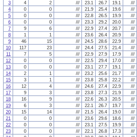
3
4
2
///
23.1
26.7
19.1
///
4
0
0
///
21.9
25.4
19.6
///
5
0
0
///
22.8
26.5
19.9
///
6
0
0
///
23.3
29.2
20.0
///
7
9
6
///
22.9
27.4
20.7
///
8
1
1
///
23.6
26.4
20.9
///
9
46
15
///
24.5
28.6
22.9
///
10
117
23
///
24.4
27.5
21.4
///
11
7
5
///
22.9
27.9
17.9
///
12
0
0
///
22.5
29.4
17.0
///
13
0
0
///
23.1
27.7
19.1
///
14
2
1
///
23.2
25.6
21.7
///
15
3
1
///
23.8
25.8
22.2
///
16
12
4
///
24.6
27.4
22.9
///
17
9
3
///
23.8
27.3
21.9
///
18
16
9
///
22.6
26.3
20.5
///
19
6
3
///
22.1
26.7
19.7
///
20
15
14
///
21.5
26.4
19.0
///
21
0
0
///
23.6
29.6
18.6
///
22
0
0
///
23.1
27.5
19.9
///
23
0
0
///
22.1
26.8
17.3
///