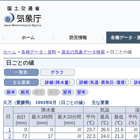
ホーム
防災情報
各種データ・
ホーム
>
各種データ・資料
>
過去の気象データ検索
>
日ごとの値
日ごとの値
久万（愛媛県) 1993年8月（日ごとの値） 主な要素
降水量
気温
湿
日
合計
最大1時間
最大10分間
平均
最高
最低
平均
(mm)
(mm)
(mm)
(℃)
(℃)
(℃)
(％)
1
0
0
///
23.7
26.5
21.6
///
2
72
17
///
22.3
24.0
21.3
///