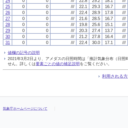
24
0
0
///
22.8
29.2
18.1
///
25
0
0
///
22.1
29.3
16.7
///
26
0
0
///
22.4
28.9
17.8
///
27
0
0
///
21.6
28.5
16.7
///
28
0
0
///
19.8
25.6
15.1
///
29
0
0
///
20.3
27.4
13.7
///
30
0
0
///
21.2
27.8
16.4
///
31
0
0
///
22.4
30.0
17.1
///
値欄の記号の説明
2021年3月2日より、アメダスの日照時間は「推計気象分布（日
せん。詳しくは
要素ごとの値の補足説明
をご覧ください。
利用される方
気象庁ホームページについて