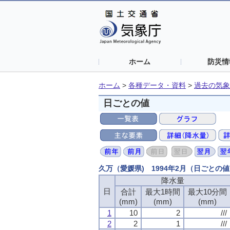
ホーム
防災情
ホーム
>
各種データ・資料
>
過去の気象
日ごとの値
久万（愛媛県) 1994年2月（日ごとの
降水量
降水量
降水量
降水量
日
日
日
日
合計
合計
合計
合計
最大1時間
最大1時間
最大1時間
最大1時間
最大10分間
最大10分間
最大10分間
最大10分間
(mm)
(mm)
(mm)
(mm)
(mm)
(mm)
(mm)
(mm)
(mm)
(mm)
(mm)
(mm)
1
1
1
1
10
10
10
10
2
2
2
2
///
///
///
///
2
2
2
2
2
2
2
2
1
1
1
1
///
///
///
///