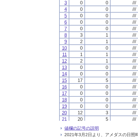
3
3
3
3
0
0
0
0
0
0
0
0
///
///
///
///
4
4
4
4
0
0
0
0
0
0
0
0
///
///
///
///
5
5
5
5
0
0
0
0
0
0
0
0
///
///
///
///
6
6
6
6
0
0
0
0
0
0
0
0
///
///
///
///
7
7
7
7
0
0
0
0
0
0
0
0
///
///
///
///
8
8
8
8
3
3
3
3
1
1
1
1
///
///
///
///
9
9
9
9
2
2
2
2
1
1
1
1
///
///
///
///
10
10
10
10
0
0
0
0
0
0
0
0
///
///
///
///
11
11
11
11
1
1
1
1
1
1
1
1
///
///
///
///
12
12
12
12
2
2
2
2
1
1
1
1
///
///
///
///
13
13
13
13
0
0
0
0
0
0
0
0
///
///
///
///
14
14
14
14
0
0
0
0
0
0
0
0
///
///
///
///
15
15
15
15
17
17
17
17
5
5
5
5
///
///
///
///
16
16
16
16
0
0
0
0
0
0
0
0
///
///
///
///
17
17
17
17
0
0
0
0
0
0
0
0
///
///
///
///
18
18
18
18
0
0
0
0
0
0
0
0
///
///
///
///
19
19
19
19
0
0
0
0
0
0
0
0
///
///
///
///
20
20
20
20
12
12
12
12
3
3
3
3
///
///
///
///
21
21
21
21
20
20
20
20
5
5
5
5
///
///
///
///
22
22
22
22
0
0
0
0
0
0
0
0
///
///
///
///
値欄の記号の説明
23
23
23
23
0
0
0
0
0
0
0
0
///
///
///
///
2021年3月2日より、アメダスの