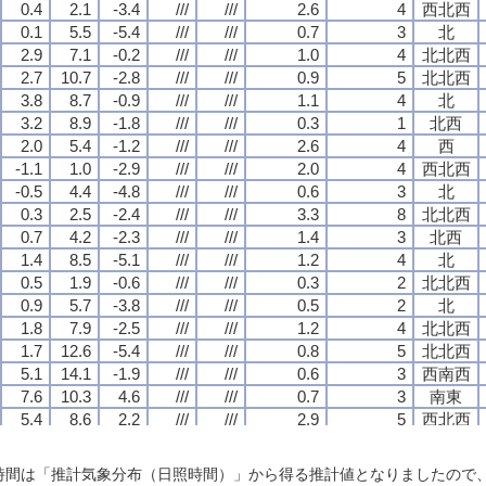
0.4
0.4
0.4
0.4
2.1
2.1
2.1
2.1
-3.4
-3.4
-3.4
-3.4
///
///
///
///
///
///
///
///
2.6
2.6
2.6
2.6
4
4
4
4
西北西
西北西
西北西
西北西
0.1
0.1
0.1
0.1
5.5
5.5
5.5
5.5
-5.4
-5.4
-5.4
-5.4
///
///
///
///
///
///
///
///
0.7
0.7
0.7
0.7
3
3
3
3
北
北
北
北
2.9
2.9
2.9
2.9
7.1
7.1
7.1
7.1
-0.2
-0.2
-0.2
-0.2
///
///
///
///
///
///
///
///
1.0
1.0
1.0
1.0
4
4
4
4
北北西
北北西
北北西
北北西
2.7
2.7
2.7
2.7
10.7
10.7
10.7
10.7
-2.8
-2.8
-2.8
-2.8
///
///
///
///
///
///
///
///
0.9
0.9
0.9
0.9
5
5
5
5
北北西
北北西
北北西
北北西
3.8
3.8
3.8
3.8
8.7
8.7
8.7
8.7
-0.9
-0.9
-0.9
-0.9
///
///
///
///
///
///
///
///
1.1
1.1
1.1
1.1
4
4
4
4
北
北
北
北
3.2
3.2
3.2
3.2
8.9
8.9
8.9
8.9
-1.8
-1.8
-1.8
-1.8
///
///
///
///
///
///
///
///
0.3
0.3
0.3
0.3
1
1
1
1
北西
北西
北西
北西
2.0
2.0
2.0
2.0
5.4
5.4
5.4
5.4
-1.2
-1.2
-1.2
-1.2
///
///
///
///
///
///
///
///
2.6
2.6
2.6
2.6
4
4
4
4
西
西
西
西
-1.1
-1.1
-1.1
-1.1
1.0
1.0
1.0
1.0
-2.9
-2.9
-2.9
-2.9
///
///
///
///
///
///
///
///
2.0
2.0
2.0
2.0
4
4
4
4
西北西
西北西
西北西
西北西
-0.5
-0.5
-0.5
-0.5
4.4
4.4
4.4
4.4
-4.8
-4.8
-4.8
-4.8
///
///
///
///
///
///
///
///
0.6
0.6
0.6
0.6
3
3
3
3
北
北
北
北
0.3
0.3
0.3
0.3
2.5
2.5
2.5
2.5
-2.4
-2.4
-2.4
-2.4
///
///
///
///
///
///
///
///
3.3
3.3
3.3
3.3
8
8
8
8
北北西
北北西
北北西
北北西
0.7
0.7
0.7
0.7
4.2
4.2
4.2
4.2
-2.3
-2.3
-2.3
-2.3
///
///
///
///
///
///
///
///
1.4
1.4
1.4
1.4
3
3
3
3
北西
北西
北西
北西
1.4
1.4
1.4
1.4
8.5
8.5
8.5
8.5
-5.1
-5.1
-5.1
-5.1
///
///
///
///
///
///
///
///
1.2
1.2
1.2
1.2
4
4
4
4
北
北
北
北
0.5
0.5
0.5
0.5
1.9
1.9
1.9
1.9
-0.6
-0.6
-0.6
-0.6
///
///
///
///
///
///
///
///
0.3
0.3
0.3
0.3
2
2
2
2
北北西
北北西
北北西
北北西
0.9
0.9
0.9
0.9
5.7
5.7
5.7
5.7
-3.8
-3.8
-3.8
-3.8
///
///
///
///
///
///
///
///
0.5
0.5
0.5
0.5
2
2
2
2
北
北
北
北
1.8
1.8
1.8
1.8
7.9
7.9
7.9
7.9
-2.5
-2.5
-2.5
-2.5
///
///
///
///
///
///
///
///
1.2
1.2
1.2
1.2
4
4
4
4
北北西
北北西
北北西
北北西
1.7
1.7
1.7
1.7
12.6
12.6
12.6
12.6
-5.4
-5.4
-5.4
-5.4
///
///
///
///
///
///
///
///
0.8
0.8
0.8
0.8
5
5
5
5
北北西
北北西
北北西
北北西
5.1
5.1
5.1
5.1
14.1
14.1
14.1
14.1
-1.9
-1.9
-1.9
-1.9
///
///
///
///
///
///
///
///
0.6
0.6
0.6
0.6
3
3
3
3
西南西
西南西
西南西
西南西
7.6
7.6
7.6
7.6
10.3
10.3
10.3
10.3
4.6
4.6
4.6
4.6
///
///
///
///
///
///
///
///
0.7
0.7
0.7
0.7
3
3
3
3
南東
南東
南東
南東
5.4
5.4
5.4
5.4
8.6
8.6
8.6
8.6
2.2
2.2
2.2
2.2
///
///
///
///
///
///
///
///
2.9
2.9
2.9
2.9
5
5
5
5
西北西
西北西
西北西
西北西
3.5
3.5
3.5
3.5
7.3
7.3
7.3
7.3
0.0
0.0
0.0
0.0
///
///
///
///
///
///
///
///
2.1
2.1
2.1
2.1
4
4
4
4
北北西
北北西
北北西
北北西
3.8
3.8
3.8
3.8
6.4
6.4
6.4
6.4
-0.7
-0.7
-0.7
-0.7
///
///
///
///
///
///
///
///
2.5
2.5
2.5
2.5
5
5
5
5
北北西
北北西
北北西
北北西
日照時間は「推計気象分布（日照時間）」から得る推計値となりましたの