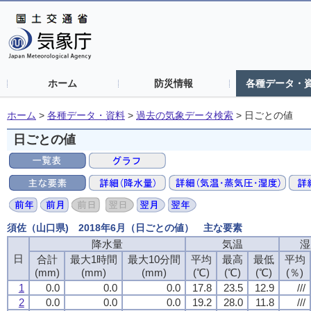
ホーム
防災情報
各種データ・
ホーム
>
各種データ・資料
>
過去の気象データ検索
>
日ごとの値
日ごとの値
須佐（山口県) 2018年6月（日ごとの値） 主な要素
降水量
気温
湿
日
合計
最大1時間
最大10分間
平均
最高
最低
平均
(mm)
(mm)
(mm)
(℃)
(℃)
(℃)
(％)
1
0.0
0.0
0.0
17.8
23.5
12.9
///
2
0.0
0.0
0.0
19.2
28.0
11.8
///