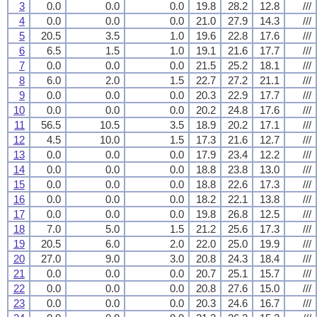
3
0.0
0.0
0.0
19.8
28.2
12.8
///
4
0.0
0.0
0.0
21.0
27.9
14.3
///
5
20.5
3.5
1.0
19.6
22.8
17.6
///
6
6.5
1.5
1.0
19.1
21.6
17.7
///
7
0.0
0.0
0.0
21.5
25.2
18.1
///
8
6.0
2.0
1.5
22.7
27.2
21.1
///
9
0.0
0.0
0.0
20.3
22.9
17.7
///
10
0.0
0.0
0.0
20.2
24.8
17.6
///
11
56.5
10.5
3.5
18.9
20.2
17.1
///
12
4.5
10.0
1.5
17.3
21.6
12.7
///
13
0.0
0.0
0.0
17.9
23.4
12.2
///
14
0.0
0.0
0.0
18.8
23.8
13.0
///
15
0.0
0.0
0.0
18.8
22.6
17.3
///
16
0.0
0.0
0.0
18.2
22.1
13.8
///
17
0.0
0.0
0.0
19.8
26.8
12.5
///
18
7.0
5.0
1.5
21.2
25.6
17.3
///
19
20.5
6.0
2.0
22.0
25.0
19.9
///
20
27.0
9.0
3.0
20.8
24.3
18.4
///
21
0.0
0.0
0.0
20.7
25.1
15.7
///
22
0.0
0.0
0.0
20.8
27.6
15.0
///
23
0.0
0.0
0.0
20.3
24.6
16.7
///