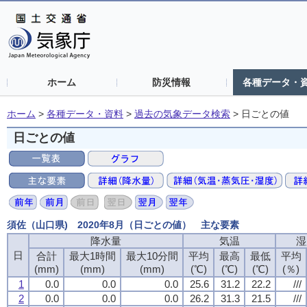
ホーム
防災情報
各種データ・
ホーム
>
各種データ・資料
>
過去の気象データ検索
>
日ごとの値
日ごとの値
須佐（山口県) 2020年8月（日ごとの値） 主な要素
降水量
気温
湿
日
合計
最大1時間
最大10分間
平均
最高
最低
平均
(mm)
(mm)
(mm)
(℃)
(℃)
(℃)
(％)
1
0.0
0.0
0.0
25.6
31.2
22.2
///
2
0.0
0.0
0.0
26.2
31.3
21.5
///