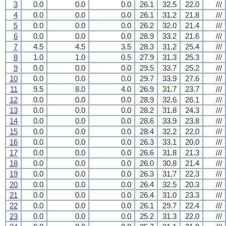
3
0.0
0.0
0.0
26.1
32.5
22.0
///
4
0.0
0.0
0.0
26.1
31.2
21.8
///
5
0.0
0.0
0.0
26.2
32.0
21.4
///
6
0.0
0.0
0.0
28.9
33.2
21.6
///
7
4.5
4.5
3.5
28.3
31.2
25.4
///
8
1.0
1.0
0.5
27.9
31.3
25.3
///
9
0.0
0.0
0.0
29.5
33.7
25.2
///
10
0.0
0.0
0.0
29.7
33.9
27.6
///
11
9.5
8.0
4.0
26.9
31.7
23.7
///
12
0.0
0.0
0.0
28.9
32.6
26.1
///
13
0.0
0.0
0.0
28.2
31.8
24.3
///
14
0.0
0.0
0.0
28.6
33.9
23.8
///
15
0.0
0.0
0.0
28.4
32.2
22.0
///
16
0.0
0.0
0.0
26.3
33.1
20.0
///
17
0.0
0.0
0.0
26.6
31.8
21.3
///
18
0.0
0.0
0.0
26.0
30.8
21.4
///
19
0.0
0.0
0.0
26.3
31.7
22.3
///
20
0.0
0.0
0.0
26.4
32.5
20.3
///
21
0.0
0.0
0.0
26.4
31.0
23.3
///
22
0.0
0.0
0.0
26.1
29.7
22.4
///
23
0.0
0.0
0.0
25.2
31.3
22.0
///