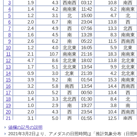
3
3
3
3
1.9
1.9
1.9
1.9
4.3
4.3
4.3
4.3
西南西
西南西
西南西
西南西
03:12
03:12
03:12
03:12
10.8
10.8
10.8
10.8
南西
南西
南西
南西
4
4
4
4
1.4
1.4
1.4
1.4
4.2
4.2
4.2
4.2
南南東
南南東
南南東
南南東
11:42
11:42
11:42
11:42
6.2
6.2
6.2
6.2
南南東
南南東
南南東
南南東
5
5
5
5
1.2
1.2
1.2
1.2
3.1
3.1
3.1
3.1
北
北
北
北
15:00
15:00
15:00
15:00
4.7
4.7
4.7
4.7
北
北
北
北
6
6
6
6
2.0
2.0
2.0
2.0
6.7
6.7
6.7
6.7
南
南
南
南
23:04
23:04
23:04
23:04
13.8
13.8
13.8
13.8
西
西
西
西
7
7
7
7
2.4
2.4
2.4
2.4
4.9
4.9
4.9
4.9
西
西
西
西
07:56
07:56
07:56
07:56
13.3
13.3
13.3
13.3
北西
北西
北西
北西
8
8
8
8
1.6
1.6
1.6
1.6
4.5
4.5
4.5
4.5
南
南
南
南
13:28
13:28
13:28
13:28
8.3
8.3
8.3
8.3
南南東
南南東
南南東
南南東
9
9
9
9
2.6
2.6
2.6
2.6
6.2
6.2
6.2
6.2
南
南
南
南
05:22
05:22
05:22
05:22
11.5
11.5
11.5
11.5
西南西
西南西
西南西
西南西
10
10
10
10
1.2
1.2
1.2
1.2
4.0
4.0
4.0
4.0
北北東
北北東
北北東
北北東
16:05
16:05
16:05
16:05
5.9
5.9
5.9
5.9
北東
北東
北東
北東
11
11
11
11
2.1
2.1
2.1
2.1
10.7
10.7
10.7
10.7
南南東
南南東
南南東
南南東
21:16
21:16
21:16
21:16
18.3
18.3
18.3
18.3
南南東
南南東
南南東
南南東
12
12
12
12
4.7
4.7
4.7
4.7
8.6
8.6
8.6
8.6
北北東
北北東
北北東
北北東
18:02
18:02
18:02
18:02
13.8
13.8
13.8
13.8
北北東
北北東
北北東
北北東
13
13
13
13
1.7
1.7
1.7
1.7
5.1
5.1
5.1
5.1
北北東
北北東
北北東
北北東
13:54
13:54
13:54
13:54
9.9
9.9
9.9
9.9
北北東
北北東
北北東
北北東
14
14
14
14
0.9
0.9
0.9
0.9
3.0
3.0
3.0
3.0
北東
北東
北東
北東
21:39
21:39
21:39
21:39
4.2
4.2
4.2
4.2
北北東
北北東
北北東
北北東
15
15
15
15
3.9
3.9
3.9
3.9
9.2
9.2
9.2
9.2
南
南
南
南
01:54
01:54
01:54
01:54
15.3
15.3
15.3
15.3
南南東
南南東
南南東
南南東
16
16
16
16
3.2
3.2
3.2
3.2
5.8
5.8
5.8
5.8
南西
南西
南西
南西
13:54
13:54
13:54
13:54
14.4
14.4
14.4
14.4
西南西
西南西
西南西
西南西
17
17
17
17
3.0
3.0
3.0
3.0
5.2
5.2
5.2
5.2
西
西
西
西
00:50
00:50
00:50
00:50
13.4
13.4
13.4
13.4
西
西
西
西
18
18
18
18
1.4
1.4
1.4
1.4
3.3
3.3
3.3
3.3
北北西
北北西
北北西
北北西
01:30
01:30
01:30
01:30
8.4
8.4
8.4
8.4
北
北
北
北
19
19
19
19
1.0
1.0
1.0
1.0
2.9
2.9
2.9
2.9
南
南
南
南
19:27
19:27
19:27
19:27
3.8
3.8
3.8
3.8
南
南
南
南
20
20
20
20
2.0
2.0
2.0
2.0
4.3
4.3
4.3
4.3
西
西
西
西
23:54
23:54
23:54
23:54
10.4
10.4
10.4
10.4
西南西
西南西
西南西
西南西
21
21
21
21
3.1
3.1
3.1
3.1
5.0
5.0
5.0
5.0
西
西
西
西
01:55
01:55
01:55
01:55
12.5
12.5
12.5
12.5
南西
南西
南西
南西
22
22
22
22
3.0
3.0
3.0
3.0
6.0
6.0
6.0
6.0
西南西
西南西
西南西
西南西
08:36
08:36
08:36
08:36
16.4
16.4
16.4
16.4
西
西
西
西
値欄の記号の説明
23
23
23
23
1.5
1.5
1.5
1.5
3.9
3.9
3.9
3.9
南
南
南
南
15:24
15:24
15:24
15:24
7.4
7.4
7.4
7.4
西北西
西北西
西北西
西北西
2021年3月2日より、アメダスの日照時間は「推計気象分布（日