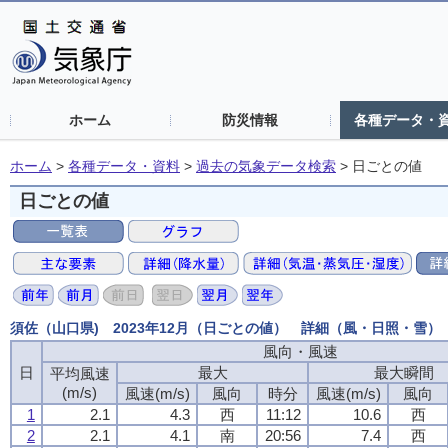
ホーム
防災情報
各種データ・
ホーム
>
各種データ・資料
>
過去の気象データ検索
>
日ごとの値
日ごとの値
須佐（山口県) 2023年12月（日ごとの値） 詳細（風・日照・雪）
風向・風速
風向・風速
風向・風速
風向・風速
日
日
日
日
最大
最大
最大
最大
最大瞬間
最大瞬間
最大瞬間
最大瞬間
平均風速
平均風速
平均風速
平均風速
(m/s)
(m/s)
(m/s)
(m/s)
風速(m/s)
風速(m/s)
風速(m/s)
風速(m/s)
風向
風向
風向
風向
時分
時分
時分
時分
風速(m/s)
風速(m/s)
風速(m/s)
風速(m/s)
風向
風向
風向
風向
1
1
1
1
2.1
2.1
2.1
2.1
4.3
4.3
4.3
4.3
西
西
西
西
11:12
11:12
11:12
11:12
10.6
10.6
10.6
10.6
西
西
西
西
2
2
2
2
2.1
2.1
2.1
2.1
4.1
4.1
4.1
4.1
南
南
南
南
20:56
20:56
20:56
20:56
7.4
7.4
7.4
7.4
西
西
西
西