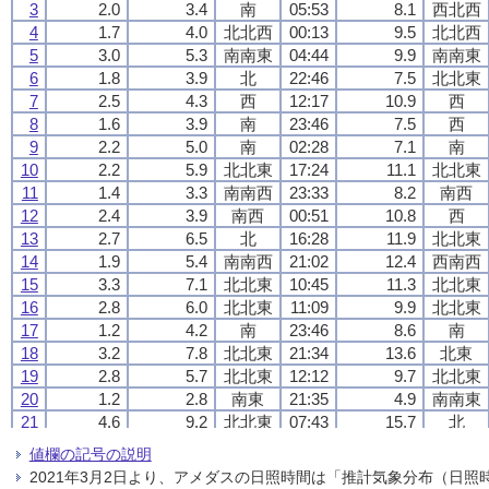
3
3
3
3
2.0
2.0
2.0
2.0
3.4
3.4
3.4
3.4
南
南
南
南
05:53
05:53
05:53
05:53
8.1
8.1
8.1
8.1
西北西
西北西
西北西
西北西
4
4
4
4
1.7
1.7
1.7
1.7
4.0
4.0
4.0
4.0
北北西
北北西
北北西
北北西
00:13
00:13
00:13
00:13
9.5
9.5
9.5
9.5
北北西
北北西
北北西
北北西
5
5
5
5
3.0
3.0
3.0
3.0
5.3
5.3
5.3
5.3
南南東
南南東
南南東
南南東
04:44
04:44
04:44
04:44
9.9
9.9
9.9
9.9
南南東
南南東
南南東
南南東
6
6
6
6
1.8
1.8
1.8
1.8
3.9
3.9
3.9
3.9
北
北
北
北
22:46
22:46
22:46
22:46
7.5
7.5
7.5
7.5
北北東
北北東
北北東
北北東
7
7
7
7
2.5
2.5
2.5
2.5
4.3
4.3
4.3
4.3
西
西
西
西
12:17
12:17
12:17
12:17
10.9
10.9
10.9
10.9
西
西
西
西
8
8
8
8
1.6
1.6
1.6
1.6
3.9
3.9
3.9
3.9
南
南
南
南
23:46
23:46
23:46
23:46
7.5
7.5
7.5
7.5
西
西
西
西
9
9
9
9
2.2
2.2
2.2
2.2
5.0
5.0
5.0
5.0
南
南
南
南
02:28
02:28
02:28
02:28
7.1
7.1
7.1
7.1
南
南
南
南
10
10
10
10
2.2
2.2
2.2
2.2
5.9
5.9
5.9
5.9
北北東
北北東
北北東
北北東
17:24
17:24
17:24
17:24
11.1
11.1
11.1
11.1
北北東
北北東
北北東
北北東
11
11
11
11
1.4
1.4
1.4
1.4
3.3
3.3
3.3
3.3
南南西
南南西
南南西
南南西
23:33
23:33
23:33
23:33
8.2
8.2
8.2
8.2
南西
南西
南西
南西
12
12
12
12
2.4
2.4
2.4
2.4
3.9
3.9
3.9
3.9
南西
南西
南西
南西
00:51
00:51
00:51
00:51
10.8
10.8
10.8
10.8
西
西
西
西
13
13
13
13
2.7
2.7
2.7
2.7
6.5
6.5
6.5
6.5
北
北
北
北
16:28
16:28
16:28
16:28
11.9
11.9
11.9
11.9
北北東
北北東
北北東
北北東
14
14
14
14
1.9
1.9
1.9
1.9
5.4
5.4
5.4
5.4
南南西
南南西
南南西
南南西
21:02
21:02
21:02
21:02
12.4
12.4
12.4
12.4
西南西
西南西
西南西
西南西
15
15
15
15
3.3
3.3
3.3
3.3
7.1
7.1
7.1
7.1
北北東
北北東
北北東
北北東
10:45
10:45
10:45
10:45
11.3
11.3
11.3
11.3
北北東
北北東
北北東
北北東
16
16
16
16
2.8
2.8
2.8
2.8
6.0
6.0
6.0
6.0
北北東
北北東
北北東
北北東
11:09
11:09
11:09
11:09
9.9
9.9
9.9
9.9
北北東
北北東
北北東
北北東
17
17
17
17
1.2
1.2
1.2
1.2
4.2
4.2
4.2
4.2
南
南
南
南
23:46
23:46
23:46
23:46
8.6
8.6
8.6
8.6
南
南
南
南
18
18
18
18
3.2
3.2
3.2
3.2
7.8
7.8
7.8
7.8
北北東
北北東
北北東
北北東
21:34
21:34
21:34
21:34
13.6
13.6
13.6
13.6
北東
北東
北東
北東
19
19
19
19
2.8
2.8
2.8
2.8
5.7
5.7
5.7
5.7
北北東
北北東
北北東
北北東
12:12
12:12
12:12
12:12
9.7
9.7
9.7
9.7
北北東
北北東
北北東
北北東
20
20
20
20
1.2
1.2
1.2
1.2
2.8
2.8
2.8
2.8
南東
南東
南東
南東
21:35
21:35
21:35
21:35
4.9
4.9
4.9
4.9
南南東
南南東
南南東
南南東
21
21
21
21
4.6
4.6
4.6
4.6
9.2
9.2
9.2
9.2
北北東
北北東
北北東
北北東
07:43
07:43
07:43
07:43
15.7
15.7
15.7
15.7
北
北
北
北
22
22
22
22
1.8
1.8
1.8
1.8
4.3
4.3
4.3
4.3
南南東
南南東
南南東
南南東
01:09
01:09
01:09
01:09
9.4
9.4
9.4
9.4
西
西
西
西
値欄の記号の説明
23
23
23
23
3.2
3.2
3.2
3.2
5.0
5.0
5.0
5.0
西
西
西
西
09:09
09:09
09:09
09:09
12.6
12.6
12.6
12.6
西
西
西
西
2021年3月2日より、アメダスの日照時間は「推計気象分布（日