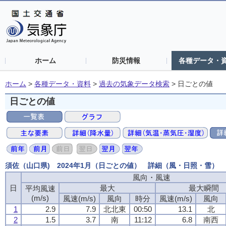
ホーム
防災情報
各種データ・
ホーム
>
各種データ・資料
>
過去の気象データ検索
>
日ごとの値
日ごとの値
須佐（山口県) 2024年1月（日ごとの値） 詳細（風・日照・雪）
風向・風速
風向・風速
風向・風速
風向・風速
日
日
日
日
最大
最大
最大
最大
最大瞬間
最大瞬間
最大瞬間
最大瞬間
平均風速
平均風速
平均風速
平均風速
(m/s)
(m/s)
(m/s)
(m/s)
風速(m/s)
風速(m/s)
風速(m/s)
風速(m/s)
風向
風向
風向
風向
時分
時分
時分
時分
風速(m/s)
風速(m/s)
風速(m/s)
風速(m/s)
風向
風向
風向
風向
1
1
1
1
2.9
2.9
2.9
2.9
7.9
7.9
7.9
7.9
北北東
北北東
北北東
北北東
00:50
00:50
00:50
00:50
13.1
13.1
13.1
13.1
北
北
北
北
2
2
2
2
1.5
1.5
1.5
1.5
3.7
3.7
3.7
3.7
南
南
南
南
11:12
11:12
11:12
11:12
6.8
6.8
6.8
6.8
南西
南西
南西
南西