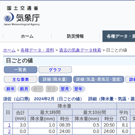
ホーム
防災情報
各種データ・
ホーム
>
各種データ・資料
>
過去の気象データ検索
>
日ごとの値
日ごとの値
須佐（山口県) 2024年2月（日ごとの値） 詳細（降水量・気温・
降水量
降水量
降水量
降水量
日
日
日
日
最大1時間
最大1時間
最大1時間
最大1時間
最大10分間
最大10分間
最大10分間
最大10分間
合計
合計
合計
合計
平均
平均
平均
平均
(mm)
(mm)
(mm)
(mm)
(℃)
(℃)
(℃)
(℃)
降水量(mm)
降水量(mm)
降水量(mm)
降水量(mm)
時分
時分
時分
時分
降水量(mm)
降水量(mm)
降水量(mm)
降水量(mm)
時分
時分
時分
時分
1
1
1
1
3.0
3.0
3.0
3.0
1.0
1.0
1.0
1.0
08:39
08:39
08:39
08:39
0.5
0.5
0.5
0.5
20:50
20:50
20:50
20:50
8.1
8.1
8.1
8.1
2
2
2
2
0.0
0.0
0.0
0.0
0.0
0.0
0.0
0.0
24:00
24:00
24:00
24:00
0.0
0.0
0.0
0.0
24:00
24:00
24:00
24:00
6.0
6.0
6.0
6.0