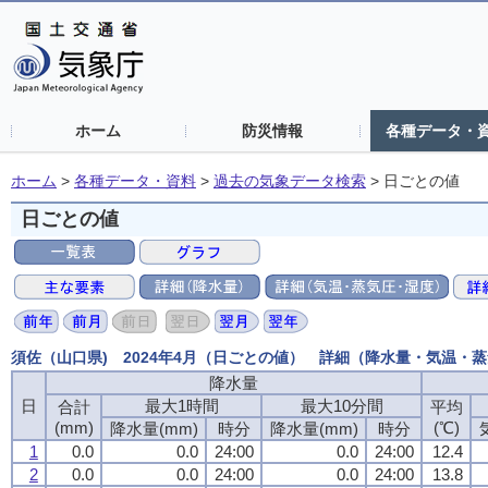
ホーム
防災情報
各種データ・
ホーム
>
各種データ・資料
>
過去の気象データ検索
>
日ごとの値
日ごとの値
須佐（山口県) 2024年4月（日ごとの値） 詳細（降水量・気温・
降水量
日
最大1時間
最大10分間
合計
平均
(mm)
(℃)
降水量(mm)
時分
降水量(mm)
時分
1
0.0
0.0
24:00
0.0
24:00
12.4
2
0.0
0.0
24:00
0.0
24:00
13.8