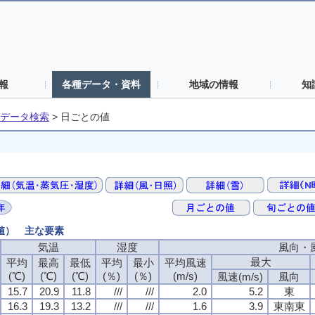
報
各種データ・資料
地域の情報
知
データ検索
>
日ごとの値
の値） 主な要素
気温
湿度
風向・
最大
平均
最高
最低
平均
最小
平均風速
(℃)
(℃)
(℃)
(％)
(％)
(m/s)
風速(m/s)
風向
15.7
20.9
11.8
///
///
2.0
5.2
東
16.3
19.3
13.2
///
///
1.6
3.9
東南東