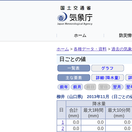
ホーム
防災情
ホーム
>
各種データ・資料
>
過去の気象
日ごとの値
柳井（山口県) 2013年11月（日ごと
降水量
日
合計
最大1時間
最大10分間
(mm)
(mm)
(mm)
1
0.0
0.0
0.0
2
0.0
0.0
0.0