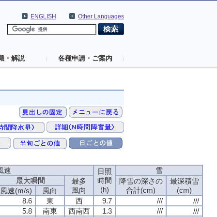
ENGLISH
Other Languages
識・解説
各種申請・ご案内
風速
雪
日照
最大瞬間
時間
最多
降雪の深さの
最深積雪
(h)
風向
合計(cm)
(cm)
風速(m/s)
風向
8.6
東
西
9.7
///
///
5.8
南東
西南西
1.3
///
///