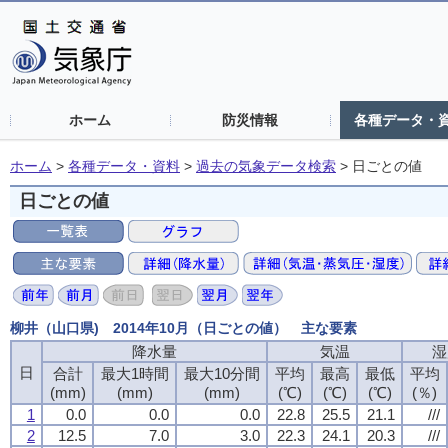
ホーム
防災情報
各種データ・
ホーム
>
各種データ・資料
>
過去の気象データ検索
>
日ごとの値
日ごとの値
柳井（山口県) 2014年10月（日ごとの値） 主な要素
降水量
降水量
降水量
降水量
気温
気温
気温
気温
湿
湿
湿
湿
日
日
日
日
合計
合計
合計
合計
最大1時間
最大1時間
最大1時間
最大1時間
最大10分間
最大10分間
最大10分間
最大10分間
平均
平均
平均
平均
最高
最高
最高
最高
最低
最低
最低
最低
平均
平均
平均
平均
(mm)
(mm)
(mm)
(mm)
(mm)
(mm)
(mm)
(mm)
(mm)
(mm)
(mm)
(mm)
(℃)
(℃)
(℃)
(℃)
(℃)
(℃)
(℃)
(℃)
(℃)
(℃)
(℃)
(℃)
(％)
(％)
(％)
(％)
1
1
1
1
0.0
0.0
0.0
0.0
0.0
0.0
0.0
0.0
0.0
0.0
0.0
0.0
22.8
22.8
22.8
22.8
25.5
25.5
25.5
25.5
21.1
21.1
21.1
21.1
///
///
///
///
2
2
2
2
12.5
12.5
12.5
12.5
7.0
7.0
7.0
7.0
3.0
3.0
3.0
3.0
22.3
22.3
22.3
22.3
24.1
24.1
24.1
24.1
20.3
20.3
20.3
20.3
///
///
///
///