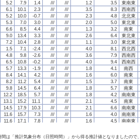
5.2
5.2
5.2
5.2
7.9
7.9
7.9
7.9
1.4
1.4
1.4
1.4
///
///
///
///
///
///
///
///
1.2
1.2
1.2
1.2
3.5
3.5
3.5
3.5
東南東
東南東
東南東
東南東
6.1
6.1
6.1
6.1
10.1
10.1
10.1
10.1
2.3
2.3
2.3
2.3
///
///
///
///
///
///
///
///
3.5
3.5
3.5
3.5
8.3
8.3
8.3
8.3
西南西
西南西
西南西
西南西
5.2
5.2
5.2
5.2
10.0
10.0
10.0
10.0
-0.7
-0.7
-0.7
-0.7
///
///
///
///
///
///
///
///
2.3
2.3
2.3
2.3
4.8
4.8
4.8
4.8
北北東
北北東
北北東
北北東
5.3
5.3
5.3
5.3
7.0
7.0
7.0
7.0
3.0
3.0
3.0
3.0
///
///
///
///
///
///
///
///
2.0
2.0
2.0
2.0
5.0
5.0
5.0
5.0
東北東
東北東
東北東
東北東
6.6
6.6
6.6
6.6
8.5
8.5
8.5
8.5
4.4
4.4
4.4
4.4
///
///
///
///
///
///
///
///
1.3
1.3
1.3
1.3
3.2
3.2
3.2
3.2
南東
南東
南東
南東
9.0
9.0
9.0
9.0
13.4
13.4
13.4
13.4
3.3
3.3
3.3
3.3
///
///
///
///
///
///
///
///
2.6
2.6
2.6
2.6
6.4
6.4
6.4
6.4
東北東
東北東
東北東
東北東
7.2
7.2
7.2
7.2
10.4
10.4
10.4
10.4
2.8
2.8
2.8
2.8
///
///
///
///
///
///
///
///
1.1
1.1
1.1
1.1
3.0
3.0
3.0
3.0
東北東
東北東
東北東
東北東
1.5
1.5
1.5
1.5
7.1
7.1
7.1
7.1
-2.4
-2.4
-2.4
-2.4
///
///
///
///
///
///
///
///
4.0
4.0
4.0
4.0
8.1
8.1
8.1
8.1
西北西
西北西
西北西
西北西
4.8
4.8
4.8
4.8
9.8
9.8
9.8
9.8
-2.6
-2.6
-2.6
-2.6
///
///
///
///
///
///
///
///
3.6
3.6
3.6
3.6
7.9
7.9
7.9
7.9
西南西
西南西
西南西
西南西
6.5
6.5
6.5
6.5
10.8
10.8
10.8
10.8
-0.2
-0.2
-0.2
-0.2
///
///
///
///
///
///
///
///
4.0
4.0
4.0
4.0
9.4
9.4
9.4
9.4
西南西
西南西
西南西
西南西
5.7
5.7
5.7
5.7
13.3
13.3
13.3
13.3
-1.9
-1.9
-1.9
-1.9
///
///
///
///
///
///
///
///
1.8
1.8
1.8
1.8
4.1
4.1
4.1
4.1
南西
南西
南西
南西
8.4
8.4
8.4
8.4
14.1
14.1
14.1
14.1
4.2
4.2
4.2
4.2
///
///
///
///
///
///
///
///
1.6
1.6
1.6
1.6
6.0
6.0
6.0
6.0
南東
南東
南東
南東
8.2
8.2
8.2
8.2
11.2
11.2
11.2
11.2
5.4
5.4
5.4
5.4
///
///
///
///
///
///
///
///
1.5
1.5
1.5
1.5
3.7
3.7
3.7
3.7
南東
南東
南東
南東
9.8
9.8
9.8
9.8
14.5
14.5
14.5
14.5
6.4
6.4
6.4
6.4
///
///
///
///
///
///
///
///
1.8
1.8
1.8
1.8
5.7
5.7
5.7
5.7
南東
南東
南東
南東
12.2
12.2
12.2
12.2
18.5
18.5
18.5
18.5
5.7
5.7
5.7
5.7
///
///
///
///
///
///
///
///
1.8
1.8
1.8
1.8
4.2
4.2
4.2
4.2
南南東
南南東
南南東
南南東
13.1
13.1
13.1
13.1
15.2
15.2
15.2
15.2
11.1
11.1
11.1
11.1
///
///
///
///
///
///
///
///
2.1
2.1
2.1
2.1
4.5
4.5
4.5
4.5
南東
南東
南東
南東
14.5
14.5
14.5
14.5
17.9
17.9
17.9
17.9
10.3
10.3
10.3
10.3
///
///
///
///
///
///
///
///
2.1
2.1
2.1
2.1
6.6
6.6
6.6
6.6
南南東
南南東
南南東
南南東
11.6
11.6
11.6
11.6
15.7
15.7
15.7
15.7
7.3
7.3
7.3
7.3
///
///
///
///
///
///
///
///
1.6
1.6
1.6
1.6
4.0
4.0
4.0
4.0
南南東
南南東
南南東
南南東
11.6
11.6
11.6
11.6
17.1
17.1
17.1
17.1
7.8
7.8
7.8
7.8
///
///
///
///
///
///
///
///
1.6
1.6
1.6
1.6
4.5
4.5
4.5
4.5
南南東
南南東
南南東
南南東
11.4
11.4
11.4
11.4
19.5
19.5
19.5
19.5
5.3
5.3
5.3
5.3
///
///
///
///
///
///
///
///
2.7
2.7
2.7
2.7
6.6
6.6
6.6
6.6
西南西
西南西
西南西
西南西
9.2
9.2
9.2
9.2
15.4
15.4
15.4
15.4
3.0
3.0
3.0
3.0
///
///
///
///
///
///
///
///
2.5
2.5
2.5
2.5
7.6
7.6
7.6
7.6
西南西
西南西
西南西
西南西
日照時間は「推計気象分布（日照時間）」から得る推計値となりましたの