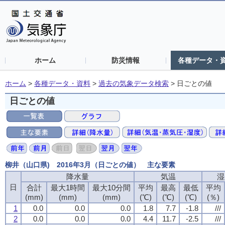
ホーム
防災情報
各種データ・
ホーム
>
各種データ・資料
>
過去の気象データ検索
>
日ごとの値
日ごとの値
柳井（山口県) 2016年3月（日ごとの値） 主な要素
降水量
気温
湿
日
合計
最大1時間
最大10分間
平均
最高
最低
平均
(mm)
(mm)
(mm)
(℃)
(℃)
(℃)
(％)
1
0.0
0.0
0.0
1.8
7.7
-1.8
///
2
0.0
0.0
0.0
4.4
11.7
-2.5
///