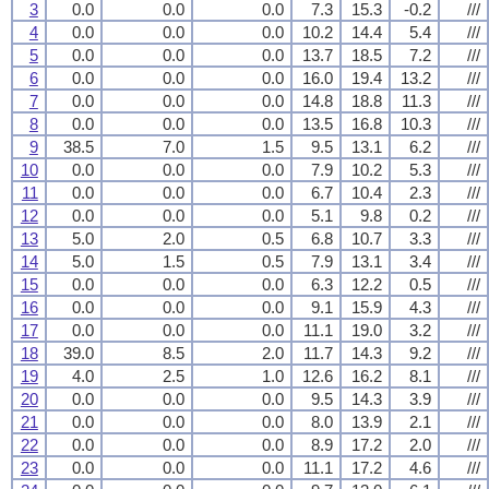
3
0.0
0.0
0.0
7.3
15.3
-0.2
///
4
0.0
0.0
0.0
10.2
14.4
5.4
///
5
0.0
0.0
0.0
13.7
18.5
7.2
///
6
0.0
0.0
0.0
16.0
19.4
13.2
///
7
0.0
0.0
0.0
14.8
18.8
11.3
///
8
0.0
0.0
0.0
13.5
16.8
10.3
///
9
38.5
7.0
1.5
9.5
13.1
6.2
///
10
0.0
0.0
0.0
7.9
10.2
5.3
///
11
0.0
0.0
0.0
6.7
10.4
2.3
///
12
0.0
0.0
0.0
5.1
9.8
0.2
///
13
5.0
2.0
0.5
6.8
10.7
3.3
///
14
5.0
1.5
0.5
7.9
13.1
3.4
///
15
0.0
0.0
0.0
6.3
12.2
0.5
///
16
0.0
0.0
0.0
9.1
15.9
4.3
///
17
0.0
0.0
0.0
11.1
19.0
3.2
///
18
39.0
8.5
2.0
11.7
14.3
9.2
///
19
4.0
2.5
1.0
12.6
16.2
8.1
///
20
0.0
0.0
0.0
9.5
14.3
3.9
///
21
0.0
0.0
0.0
8.0
13.9
2.1
///
22
0.0
0.0
0.0
8.9
17.2
2.0
///
23
0.0
0.0
0.0
11.1
17.2
4.6
///