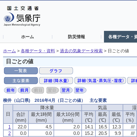
ホーム
防災情報
各種データ・
ホーム
>
各種データ・資料
>
過去の気象データ検索
>
日ごとの値
日ごとの値
柳井（山口県) 2016年4月（日ごとの値） 主な要素
降水量
降水量
降水量
降水量
気温
気温
気温
気温
湿
湿
湿
湿
日
日
日
日
合計
合計
合計
合計
最大1時間
最大1時間
最大1時間
最大1時間
最大10分間
最大10分間
最大10分間
最大10分間
平均
平均
平均
平均
最高
最高
最高
最高
最低
最低
最低
最低
平均
平均
平均
平均
(mm)
(mm)
(mm)
(mm)
(mm)
(mm)
(mm)
(mm)
(mm)
(mm)
(mm)
(mm)
(℃)
(℃)
(℃)
(℃)
(℃)
(℃)
(℃)
(℃)
(℃)
(℃)
(℃)
(℃)
(％)
(％)
(％)
(％)
1
1
1
1
22.0
22.0
22.0
22.0
4.5
4.5
4.5
4.5
2.0
2.0
2.0
2.0
14.1
14.1
14.1
14.1
16.5
16.5
16.5
16.5
12.3
12.3
12.3
12.3
///
///
///
///
2
2
2
2
0.0
0.0
0.0
0.0
0.0
0.0
0.0
0.0
0.0
0.0
0.0
0.0
15.2
15.2
15.2
15.2
20.5
20.5
20.5
20.5
9.9
9.9
9.9
9.9
///
///
///
///