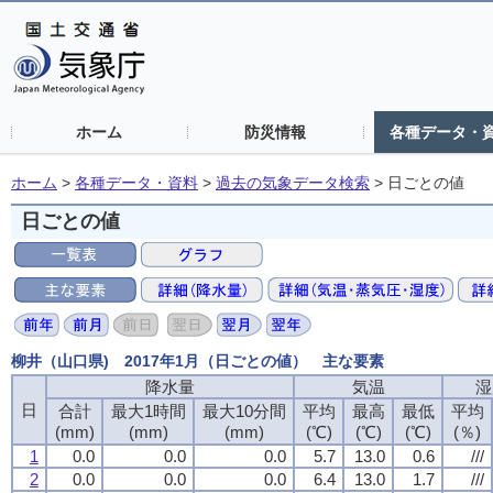
ホーム
防災情報
各種データ・
ホーム
>
各種データ・資料
>
過去の気象データ検索
>
日ごとの値
日ごとの値
柳井（山口県) 2017年1月（日ごとの値） 主な要素
降水量
降水量
降水量
降水量
気温
気温
気温
気温
湿
湿
湿
湿
日
日
日
日
合計
合計
合計
合計
最大1時間
最大1時間
最大1時間
最大1時間
最大10分間
最大10分間
最大10分間
最大10分間
平均
平均
平均
平均
最高
最高
最高
最高
最低
最低
最低
最低
平均
平均
平均
平均
(mm)
(mm)
(mm)
(mm)
(mm)
(mm)
(mm)
(mm)
(mm)
(mm)
(mm)
(mm)
(℃)
(℃)
(℃)
(℃)
(℃)
(℃)
(℃)
(℃)
(℃)
(℃)
(℃)
(℃)
(％)
(％)
(％)
(％)
1
1
1
1
0.0
0.0
0.0
0.0
0.0
0.0
0.0
0.0
0.0
0.0
0.0
0.0
5.7
5.7
5.7
5.7
13.0
13.0
13.0
13.0
0.6
0.6
0.6
0.6
///
///
///
///
2
2
2
2
0.0
0.0
0.0
0.0
0.0
0.0
0.0
0.0
0.0
0.0
0.0
0.0
6.4
6.4
6.4
6.4
13.0
13.0
13.0
13.0
1.7
1.7
1.7
1.7
///
///
///
///