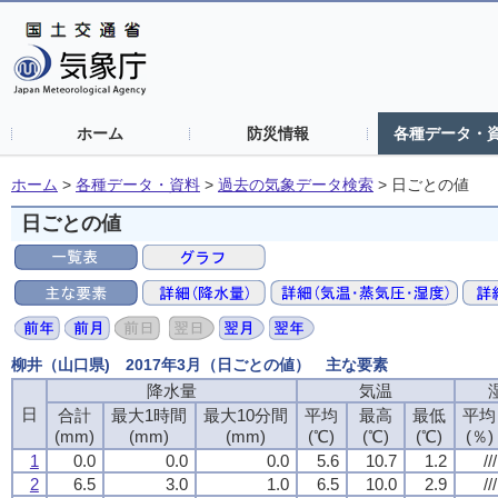
ホーム
防災情報
各種データ・
ホーム
>
各種データ・資料
>
過去の気象データ検索
>
日ごとの値
日ごとの値
柳井（山口県) 2017年3月（日ごとの値） 主な要素
降水量
降水量
降水量
降水量
気温
気温
気温
気温
日
日
日
日
合計
合計
合計
合計
最大1時間
最大1時間
最大1時間
最大1時間
最大10分間
最大10分間
最大10分間
最大10分間
平均
平均
平均
平均
最高
最高
最高
最高
最低
最低
最低
最低
平均
平均
平均
平均
(mm)
(mm)
(mm)
(mm)
(mm)
(mm)
(mm)
(mm)
(mm)
(mm)
(mm)
(mm)
(℃)
(℃)
(℃)
(℃)
(℃)
(℃)
(℃)
(℃)
(℃)
(℃)
(℃)
(℃)
(％)
(％)
(％)
(％)
1
1
1
1
0.0
0.0
0.0
0.0
0.0
0.0
0.0
0.0
0.0
0.0
0.0
0.0
5.6
5.6
5.6
5.6
10.7
10.7
10.7
10.7
1.2
1.2
1.2
1.2
///
///
///
///
2
2
2
2
6.5
6.5
6.5
6.5
3.0
3.0
3.0
3.0
1.0
1.0
1.0
1.0
6.5
6.5
6.5
6.5
10.0
10.0
10.0
10.0
2.9
2.9
2.9
2.9
///
///
///
///