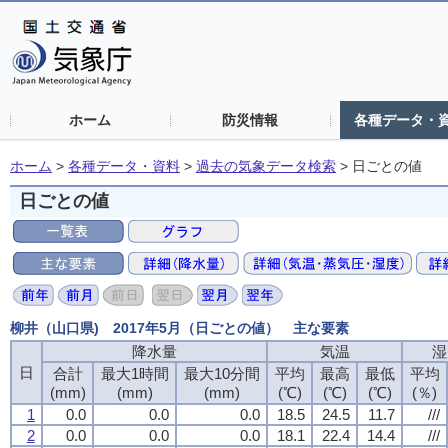
ホーム
防災情報
各種データ・
ホーム
>
各種データ・資料
>
過去の気象データ検索
>
日ごとの値
日ごとの値
柳井（山口県) 2017年5月（日ごとの値） 主な要素
降水量
気温
湿
日
合計
最大1時間
最大10分間
平均
最高
最低
平均
(mm)
(mm)
(mm)
(℃)
(℃)
(℃)
(％)
1
0.0
0.0
0.0
18.5
24.5
11.7
///
2
0.0
0.0
0.0
18.1
22.4
14.4
///