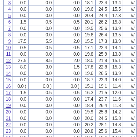
3
0.0
0.0
0.0
18.1
23.4
13.4
///
4
0.0
0.0
0.0
19.6
24.5
15.5
///
5
0.0
0.0
0.0
20.4
24.4
17.3
///
6
1.5
0.5
0.5
20.1
26.2
15.8
///
7
0.0
0.0
0.0
19.5
25.6
13.9
///
8
0.0
0.0
0.0
19.6
26.4
13.5
///
9
17.5
5.5
2.0
15.5
17.3
13.9
///
10
0.5
0.5
0.5
17.1
22.4
14.4
///
11
0.0
0.0
0.0
19.8
25.9
13.8
///
12
27.5
8.5
2.0
18.0
21.9
15.1
///
13
8.0
3.0
1.5
17.8
22.8
15.3
///
14
0.0
0.0
0.0
19.6
26.5
13.9
///
15
0.0
0.0
0.0
18.7
23.3
14.0
///
16
0.0 )
0.0 )
0.0 )
15.1
19.1
11.4
///
17
1.5
0.5
0.5
16.3
21.5
12.0
///
18
0.0
0.0
0.0
17.4
23.7
11.6
///
19
0.0
0.0
0.0
18.4
26.4
11.8
///
20
0.0
0.0
0.0
19.9
25.8
14.2
///
21
0.0
0.0
0.0
20.0
24.5
15.8
///
22
0.0
0.0
0.0
20.2
28.1
14.8
///
23
0.0
0.0
0.0
20.8
25.6
15.4
///