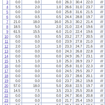
3
0.0
0.0
0.0
26.3
30.4
22.0
///
4
5.5
2.0
1.0
26.6
31.0
23.7
///
5
0.0
0.0
0.0
25.8
31.6
21.5
///
6
0.5
0.5
0.5
24.4
28.8
19.7
///
7
21.0
18.0
16.0
25.3
30.2
21.4
///
8
18.5
5.0
2.0
21.0
22.4
19.6
///
9
61.5
15.5
6.0
21.0
22.4
19.6
///
10
0.5
0.5
0.5
23.2
27.7
20.5
///
11
0.0
0.0
0.0
23.9
27.8
21.0
///
12
2.0
1.0
1.0
23.3
24.7
21.6
///
13
0.0
0.0
0.0
24.3
26.8
22.8
///
14
0.0
0.0
0.0
24.9
26.7
23.1
///
15
1.5
1.0
1.0
25.3
28.9
23.7
///
16
0.0
0.0
0.0
25.8
31.0
22.3
///
17
0.0
0.0
0.0
24.5
29.5
20.7
///
18
0.0
0.0
0.0
23.7
28.6
20.1
///
19
0.0
0.0
0.0
23.7
28.2
19.8
///
20
57.0
18.0
5.0
20.8
22.5
19.7
///
21
14.5
7.5
3.5
23.3
25.5
20.8
///
22
0.0
0.0
0.0
24.7
30.6
20.8
///
23
0.0
0.0
0.0
21.7
25.4
19.0
///