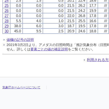
24
2.5
1.5
0.5
20.1
22.4
18.6
///
25
0.0
0.0
0.0
21.5
26.2
17.7
///
26
0.0
0.0
0.0
21.5
24.2
19.9
///
27
0.0
0.0
0.0
22.0
26.8
17.8
///
28
5.5
4.0
1.0
21.5
25.5
16.6
///
29
38.0
6.0
3.0
18.7
19.5
17.8
///
30
45.0
9.5
2.5
20.9
24.6
18.8
///
値欄の記号の説明
2021年3月2日より、アメダスの日照時間は「推計気象分布（日
せん。詳しくは
要素ごとの値の補足説明
をご覧ください。
利用される方
気象庁ホームページについて