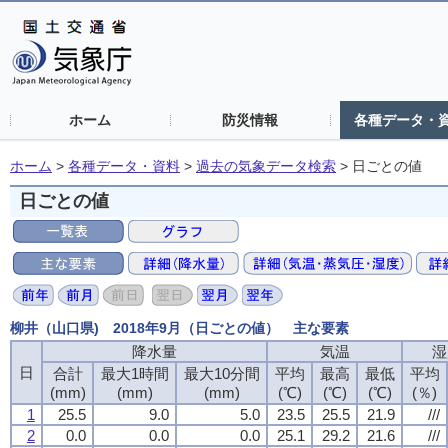
ホーム
防災情報
各種データ・
ホーム
>
各種データ・資料
>
過去の気象データ検索
>
日ごとの値
日ごとの値
柳井（山口県) 2018年9月（日ごとの値） 主な要素
降水量
気温
湿
日
合計
最大1時間
最大10分間
平均
最高
最低
平均
(mm)
(mm)
(mm)
(℃)
(℃)
(℃)
(％)
1
25.5
9.0
5.0
23.5
25.5
21.9
///
2
0.0
0.0
0.0
25.1
29.2
21.6
///