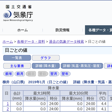
ホーム
防災情報
各種データ・
ホーム
>
各種データ・資料
>
過去の気象データ検索
>
日ごとの値
日ごとの値
柳井（山口県) 2019年1月（日ごとの値） 詳細（降水量・気温・
降水量
日
最大1時間
最大10分間
合計
平均
(mm)
(℃)
降水量(mm)
時分
降水量(mm)
時分
1
0.0
0.0
24:00
0.0
24:00
4.4
2
0.0
0.0
24:00
0.0
24:00
4.1