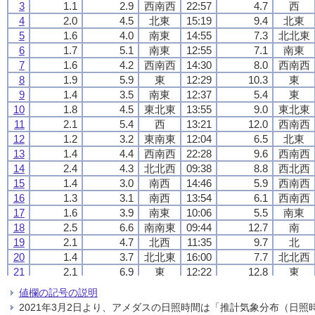
3
3
3
3
1.1
1.1
1.1
1.1
2.9
2.9
2.9
2.9
西南西
西南西
西南西
西南西
22:57
22:57
22:57
22:57
4.7
4.7
4.7
4.7
西
西
西
西
4
4
4
4
2.0
2.0
2.0
2.0
4.5
4.5
4.5
4.5
北東
北東
北東
北東
15:19
15:19
15:19
15:19
9.4
9.4
9.4
9.4
北東
北東
北東
北東
5
5
5
5
1.6
1.6
1.6
1.6
4.0
4.0
4.0
4.0
南東
南東
南東
南東
14:55
14:55
14:55
14:55
7.3
7.3
7.3
7.3
北北東
北北東
北北東
北北東
6
6
6
6
1.7
1.7
1.7
1.7
5.1
5.1
5.1
5.1
南東
南東
南東
南東
12:55
12:55
12:55
12:55
7.1
7.1
7.1
7.1
南東
南東
南東
南東
7
7
7
7
1.6
1.6
1.6
1.6
4.2
4.2
4.2
4.2
西南西
西南西
西南西
西南西
14:30
14:30
14:30
14:30
8.0
8.0
8.0
8.0
西南西
西南西
西南西
西南西
8
8
8
8
1.9
1.9
1.9
1.9
5.9
5.9
5.9
5.9
東
東
東
東
12:29
12:29
12:29
12:29
10.3
10.3
10.3
10.3
東
東
東
東
9
9
9
9
1.4
1.4
1.4
1.4
3.5
3.5
3.5
3.5
南東
南東
南東
南東
12:37
12:37
12:37
12:37
5.4
5.4
5.4
5.4
東
東
東
東
10
10
10
10
1.8
1.8
1.8
1.8
4.5
4.5
4.5
4.5
東北東
東北東
東北東
東北東
13:55
13:55
13:55
13:55
9.0
9.0
9.0
9.0
東北東
東北東
東北東
東北東
11
11
11
11
2.1
2.1
2.1
2.1
5.4
5.4
5.4
5.4
西
西
西
西
13:21
13:21
13:21
13:21
12.0
12.0
12.0
12.0
西南西
西南西
西南西
西南西
12
12
12
12
1.2
1.2
1.2
1.2
3.2
3.2
3.2
3.2
東南東
東南東
東南東
東南東
12:04
12:04
12:04
12:04
6.5
6.5
6.5
6.5
北東
北東
北東
北東
13
13
13
13
1.4
1.4
1.4
1.4
4.4
4.4
4.4
4.4
西南西
西南西
西南西
西南西
22:28
22:28
22:28
22:28
9.6
9.6
9.6
9.6
西南西
西南西
西南西
西南西
14
14
14
14
2.4
2.4
2.4
2.4
4.3
4.3
4.3
4.3
北北西
北北西
北北西
北北西
09:38
09:38
09:38
09:38
8.8
8.8
8.8
8.8
西北西
西北西
西北西
西北西
15
15
15
15
1.4
1.4
1.4
1.4
3.0
3.0
3.0
3.0
南西
南西
南西
南西
14:46
14:46
14:46
14:46
5.9
5.9
5.9
5.9
西南西
西南西
西南西
西南西
16
16
16
16
1.3
1.3
1.3
1.3
3.1
3.1
3.1
3.1
南西
南西
南西
南西
13:54
13:54
13:54
13:54
6.1
6.1
6.1
6.1
西南西
西南西
西南西
西南西
17
17
17
17
1.6
1.6
1.6
1.6
3.9
3.9
3.9
3.9
南東
南東
南東
南東
10:06
10:06
10:06
10:06
5.5
5.5
5.5
5.5
南東
南東
南東
南東
18
18
18
18
2.5
2.5
2.5
2.5
6.6
6.6
6.6
6.6
南南東
南南東
南南東
南南東
09:44
09:44
09:44
09:44
12.7
12.7
12.7
12.7
南
南
南
南
19
19
19
19
2.1
2.1
2.1
2.1
4.7
4.7
4.7
4.7
北西
北西
北西
北西
11:35
11:35
11:35
11:35
9.7
9.7
9.7
9.7
北
北
北
北
20
20
20
20
1.4
1.4
1.4
1.4
3.7
3.7
3.7
3.7
北北東
北北東
北北東
北北東
16:00
16:00
16:00
16:00
7.7
7.7
7.7
7.7
北北西
北北西
北北西
北北西
21
21
21
21
2.1
2.1
2.1
2.1
6.9
6.9
6.9
6.9
東
東
東
東
12:22
12:22
12:22
12:22
12.8
12.8
12.8
12.8
東
東
東
東
22
22
22
22
1.3
1.3
1.3
1.3
3.7
3.7
3.7
3.7
北東
北東
北東
北東
07:49
07:49
07:49
07:49
9.0
9.0
9.0
9.0
東
東
東
東
値欄の記号の説明
23
23
23
23
1.7
1.7
1.7
1.7
4.7
4.7
4.7
4.7
南東
南東
南東
南東
12:03
12:03
12:03
12:03
7.4
7.4
7.4
7.4
南東
南東
南東
南東
2021年3月2日より、アメダスの日照時間は「推計気象分布（日