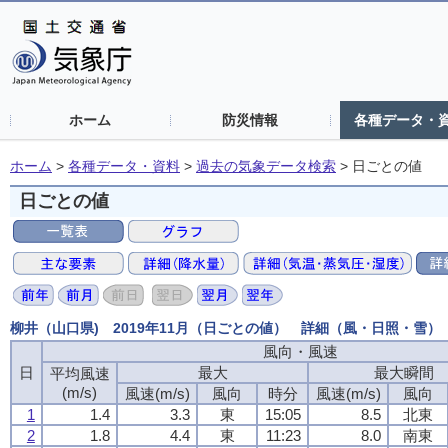
ホーム
防災情報
各種データ・
ホーム
>
各種データ・資料
>
過去の気象データ検索
>
日ごとの値
日ごとの値
柳井（山口県) 2019年11月（日ごとの値） 詳細（風・日照・雪）
風向・風速
風向・風速
風向・風速
風向・風速
日
日
日
日
最大
最大
最大
最大
最大瞬間
最大瞬間
最大瞬間
最大瞬間
平均風速
平均風速
平均風速
平均風速
(m/s)
(m/s)
(m/s)
(m/s)
風速(m/s)
風速(m/s)
風速(m/s)
風速(m/s)
風向
風向
風向
風向
時分
時分
時分
時分
風速(m/s)
風速(m/s)
風速(m/s)
風速(m/s)
風向
風向
風向
風向
1
1
1
1
1.4
1.4
1.4
1.4
3.3
3.3
3.3
3.3
東
東
東
東
15:05
15:05
15:05
15:05
8.5
8.5
8.5
8.5
北東
北東
北東
北東
2
2
2
2
1.8
1.8
1.8
1.8
4.4
4.4
4.4
4.4
東
東
東
東
11:23
11:23
11:23
11:23
8.0
8.0
8.0
8.0
南東
南東
南東
南東