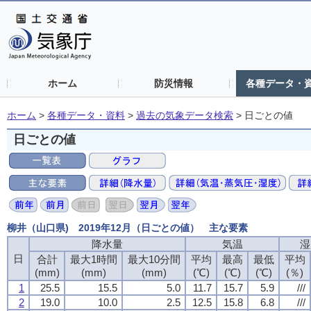
ホーム
防災情報
各種データ・
ホーム
>
各種データ・資料
>
過去の気象データ検索
>
日ごとの値
日ごとの値
柳井（山口県) 2019年12月（日ごとの値） 主な要素
降水量
降水量
降水量
降水量
気温
気温
気温
気温
湿
湿
湿
湿
日
日
日
日
合計
合計
合計
合計
最大1時間
最大1時間
最大1時間
最大1時間
最大10分間
最大10分間
最大10分間
最大10分間
平均
平均
平均
平均
最高
最高
最高
最高
最低
最低
最低
最低
平均
平均
平均
平均
(mm)
(mm)
(mm)
(mm)
(mm)
(mm)
(mm)
(mm)
(mm)
(mm)
(mm)
(mm)
(℃)
(℃)
(℃)
(℃)
(℃)
(℃)
(℃)
(℃)
(℃)
(℃)
(℃)
(℃)
(％)
(％)
(％)
(％)
1
1
1
1
25.5
25.5
25.5
25.5
15.5
15.5
15.5
15.5
5.0
5.0
5.0
5.0
11.7
11.7
11.7
11.7
15.7
15.7
15.7
15.7
5.9
5.9
5.9
5.9
///
///
///
///
2
2
2
2
19.0
19.0
19.0
19.0
10.0
10.0
10.0
10.0
2.5
2.5
2.5
2.5
12.5
12.5
12.5
12.5
15.8
15.8
15.8
15.8
6.8
6.8
6.8
6.8
///
///
///
///