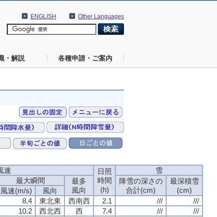
ENGLISH
Other Languages
識・解説
各種申請・ご案内
風速
雪
日照
最大瞬間
時間
最多
降雪の深さの
最深積雪
(h)
風向
合計(cm)
(cm)
風速(m/s)
風向
8.4
東北東
西南西
2.1
///
///
10.2
西北西
西
7.4
///
///