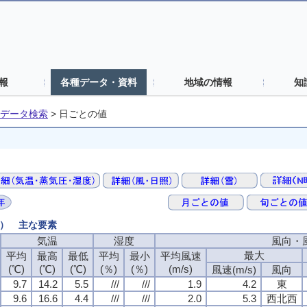
報
各種データ・資料
地域の情報
知
データ検索
>
日ごとの値
値） 主な要素
気温
湿度
風向・
最大
平均
最高
最低
平均
最小
平均風速
(℃)
(℃)
(℃)
(％)
(％)
(m/s)
風速(m/s)
風向
9.7
14.2
5.5
///
///
1.9
4.2
東
9.6
16.6
4.4
///
///
2.0
5.3
西北西