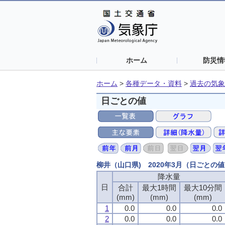
ホーム
防災情
ホーム
>
各種データ・資料
>
過去の気象
日ごとの値
柳井（山口県) 2020年3月（日ごとの
降水量
日
合計
最大1時間
最大10分間
(mm)
(mm)
(mm)
1
0.0
0.0
0.0
2
0.0
0.0
0.0