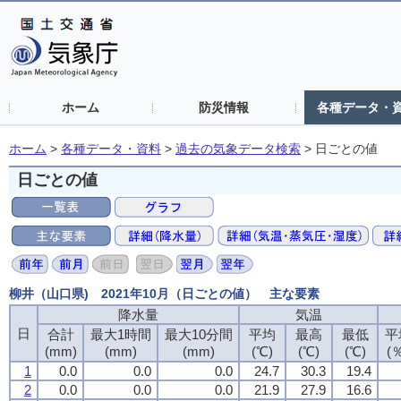
ホーム
防災情報
各種データ・
ホーム
>
各種データ・資料
>
過去の気象データ検索
>
日ごとの値
日ごとの値
柳井（山口県) 2021年10月（日ごとの値） 主な要素
降水量
降水量
降水量
降水量
気温
気温
気温
気温
日
日
日
日
合計
合計
合計
合計
最大1時間
最大1時間
最大1時間
最大1時間
最大10分間
最大10分間
最大10分間
最大10分間
平均
平均
平均
平均
最高
最高
最高
最高
最低
最低
最低
最低
平
平
平
平
(mm)
(mm)
(mm)
(mm)
(mm)
(mm)
(mm)
(mm)
(mm)
(mm)
(mm)
(mm)
(℃)
(℃)
(℃)
(℃)
(℃)
(℃)
(℃)
(℃)
(℃)
(℃)
(℃)
(℃)
(
(
(
(
1
1
1
1
0.0
0.0
0.0
0.0
0.0
0.0
0.0
0.0
0.0
0.0
0.0
0.0
24.7
24.7
24.7
24.7
30.3
30.3
30.3
30.3
19.4
19.4
19.4
19.4
2
2
2
2
0.0
0.0
0.0
0.0
0.0
0.0
0.0
0.0
0.0
0.0
0.0
0.0
21.9
21.9
21.9
21.9
27.9
27.9
27.9
27.9
16.6
16.6
16.6
16.6