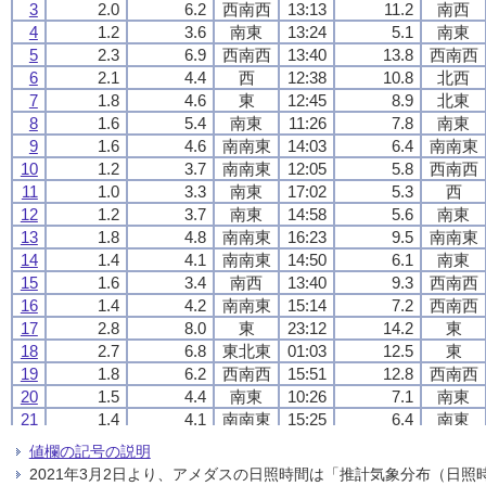
3
3
3
3
2.0
2.0
2.0
2.0
6.2
6.2
6.2
6.2
西南西
西南西
西南西
西南西
13:13
13:13
13:13
13:13
11.2
11.2
11.2
11.2
南西
南西
南西
南西
4
4
4
4
1.2
1.2
1.2
1.2
3.6
3.6
3.6
3.6
南東
南東
南東
南東
13:24
13:24
13:24
13:24
5.1
5.1
5.1
5.1
南東
南東
南東
南東
5
5
5
5
2.3
2.3
2.3
2.3
6.9
6.9
6.9
6.9
西南西
西南西
西南西
西南西
13:40
13:40
13:40
13:40
13.8
13.8
13.8
13.8
西南西
西南西
西南西
西南西
6
6
6
6
2.1
2.1
2.1
2.1
4.4
4.4
4.4
4.4
西
西
西
西
12:38
12:38
12:38
12:38
10.8
10.8
10.8
10.8
北西
北西
北西
北西
7
7
7
7
1.8
1.8
1.8
1.8
4.6
4.6
4.6
4.6
東
東
東
東
12:45
12:45
12:45
12:45
8.9
8.9
8.9
8.9
北東
北東
北東
北東
8
8
8
8
1.6
1.6
1.6
1.6
5.4
5.4
5.4
5.4
南東
南東
南東
南東
11:26
11:26
11:26
11:26
7.8
7.8
7.8
7.8
南東
南東
南東
南東
9
9
9
9
1.6
1.6
1.6
1.6
4.6
4.6
4.6
4.6
南南東
南南東
南南東
南南東
14:03
14:03
14:03
14:03
6.4
6.4
6.4
6.4
南南東
南南東
南南東
南南東
10
10
10
10
1.2
1.2
1.2
1.2
3.7
3.7
3.7
3.7
南南東
南南東
南南東
南南東
12:05
12:05
12:05
12:05
5.8
5.8
5.8
5.8
西南西
西南西
西南西
西南西
11
11
11
11
1.0
1.0
1.0
1.0
3.3
3.3
3.3
3.3
南東
南東
南東
南東
17:02
17:02
17:02
17:02
5.3
5.3
5.3
5.3
西
西
西
西
12
12
12
12
1.2
1.2
1.2
1.2
3.7
3.7
3.7
3.7
南東
南東
南東
南東
14:58
14:58
14:58
14:58
5.6
5.6
5.6
5.6
南東
南東
南東
南東
13
13
13
13
1.8
1.8
1.8
1.8
4.8
4.8
4.8
4.8
南南東
南南東
南南東
南南東
16:23
16:23
16:23
16:23
9.5
9.5
9.5
9.5
南南東
南南東
南南東
南南東
14
14
14
14
1.4
1.4
1.4
1.4
4.1
4.1
4.1
4.1
南南東
南南東
南南東
南南東
14:50
14:50
14:50
14:50
6.1
6.1
6.1
6.1
南東
南東
南東
南東
15
15
15
15
1.6
1.6
1.6
1.6
3.4
3.4
3.4
3.4
南西
南西
南西
南西
13:40
13:40
13:40
13:40
9.3
9.3
9.3
9.3
西南西
西南西
西南西
西南西
16
16
16
16
1.4
1.4
1.4
1.4
4.2
4.2
4.2
4.2
南南東
南南東
南南東
南南東
15:14
15:14
15:14
15:14
7.2
7.2
7.2
7.2
西南西
西南西
西南西
西南西
17
17
17
17
2.8
2.8
2.8
2.8
8.0
8.0
8.0
8.0
東
東
東
東
23:12
23:12
23:12
23:12
14.2
14.2
14.2
14.2
東
東
東
東
18
18
18
18
2.7
2.7
2.7
2.7
6.8
6.8
6.8
6.8
東北東
東北東
東北東
東北東
01:03
01:03
01:03
01:03
12.5
12.5
12.5
12.5
東
東
東
東
19
19
19
19
1.8
1.8
1.8
1.8
6.2
6.2
6.2
6.2
西南西
西南西
西南西
西南西
15:51
15:51
15:51
15:51
12.8
12.8
12.8
12.8
西南西
西南西
西南西
西南西
20
20
20
20
1.5
1.5
1.5
1.5
4.4
4.4
4.4
4.4
南東
南東
南東
南東
10:26
10:26
10:26
10:26
7.1
7.1
7.1
7.1
南東
南東
南東
南東
21
21
21
21
1.4
1.4
1.4
1.4
4.1
4.1
4.1
4.1
南南東
南南東
南南東
南南東
15:25
15:25
15:25
15:25
6.4
6.4
6.4
6.4
南東
南東
南東
南東
22
22
22
22
2.0
2.0
2.0
2.0
5.3
5.3
5.3
5.3
東
東
東
東
16:32
16:32
16:32
16:32
8.1
8.1
8.1
8.1
東
東
東
東
値欄の記号の説明
23
23
23
23
1.1
1.1
1.1
1.1
3.1
3.1
3.1
3.1
南東
南東
南東
南東
10:30
10:30
10:30
10:30
6.6
6.6
6.6
6.6
東南東
東南東
東南東
東南東
2021年3月2日より、アメダスの日照時間は「推計気象分布（日