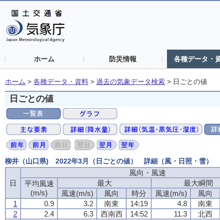
ホーム
防災情報
各種データ・
ホーム
>
各種データ・資料
>
過去の気象データ検索
>
日ごとの値
日ごとの値
柳井（山口県) 2022年3月（日ごとの値） 詳細（風・日照・雪）
風向・風速
風向・風速
風向・風速
風向・風速
日
日
日
日
最大
最大
最大
最大
最大瞬間
最大瞬間
最大瞬間
最大瞬間
平均風速
平均風速
平均風速
平均風速
(m/s)
(m/s)
(m/s)
(m/s)
風速(m/s)
風速(m/s)
風速(m/s)
風速(m/s)
風向
風向
風向
風向
時分
時分
時分
時分
風速(m/s)
風速(m/s)
風速(m/s)
風速(m/s)
風向
風向
風向
風向
1
1
1
1
0.9
0.9
0.9
0.9
3.2
3.2
3.2
3.2
南東
南東
南東
南東
14:19
14:19
14:19
14:19
4.8
4.8
4.8
4.8
南東
南東
南東
南東
2
2
2
2
2.4
2.4
2.4
2.4
6.3
6.3
6.3
6.3
西南西
西南西
西南西
西南西
14:52
14:52
14:52
14:52
11.3
11.3
11.3
11.3
北西
北西
北西
北西